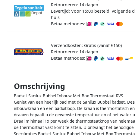
Retourneren: 14 dagen
Levertijd: Voor 15:00 besteld, volgende d
huis
Betaalmethodes:
Verzendkosten: Gratis (vanaf €150)
Retourneren: 14 dagen
Betaalmethodes:
Omschrijving
Badset Sanilux Bubbel Inbouw Met Box Thermostaat RVS
Geniet van een heerlijk bad met de Sanilux Bubbel badset. De
inbouwkraan en een baduitloop. De kraan is thermostatisch e
draaien bepaalt u de gewenste temperatuur en of het water ui
Draai minimaal 1x per week de thermostaatknop van helema
de thermostaat vast komt te zitten. U ontvangt het benodigde 
Specificaties Badset Sanilux Bubbel Inbouw Met Box Thermosta