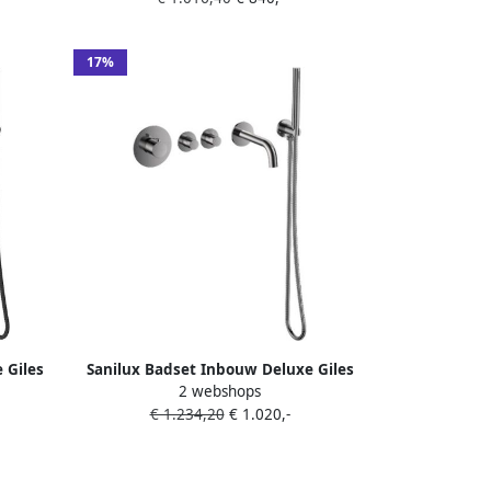
17%
 Giles
Sanilux Badset Inbouw Deluxe Giles
2 webshops
wart
Met Box Thermostaat Gunmetal
€ 1.234,20
€ 1.020,-