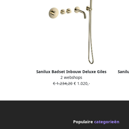
Sanilux Badset Inbouw Deluxe Giles
Sanil
2 webshops
Met Box Thermostaat Goud Geborsteld
Met Bo
€ 1.234,20
€ 1.020,-
Populaire
categorieën