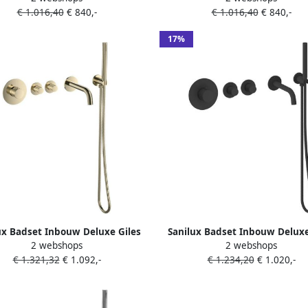
€ 1.016,40
€ 840,-
€ 1.016,40
€ 840,-
17%
ux Badset Inbouw Deluxe Giles
Sanilux Badset Inbouw Deluxe
2 webshops
2 webshops
x Thermostaat Geribbelde Knop
Met Box Thermostaat Mat Z
€ 1.321,32
€ 1.092,-
€ 1.234,20
€ 1.020,-
Goud Geborsteld