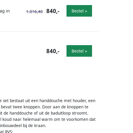
840,-
ag in
Bestel »
1.016,40
840,-
Bestel »
ze set bestaat uit een handdouche met houder, een
n bevat twee knoppen. Door aan de knoppen te
t de handdouche of uit de baduitloop stroomt.
al koud naar helemaal warm om te voorkomen dat
inbouwdeel bij de kraan.
at RVS: