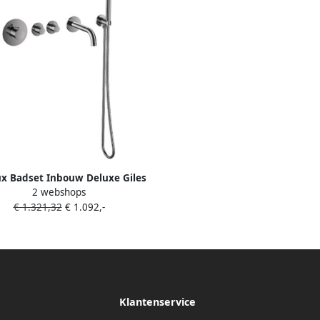
ux Badset Inbouw Deluxe Giles
2 webshops
x Thermostaat Geribbelde Knop
€ 1.321,32
€ 1.092,-
Gunmetal
Klantenservice