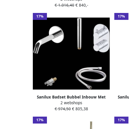
€ 1.016,40
€ 840,-
17%
17%
Sanilux Badset Bubbel Inbouw Met
Sanil
2 webshops
Box Thermostaat Chroom
Met Bo
€ 974,50
€ 805,38
17%
17%