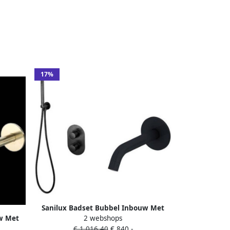
17%
Sanilux Badset Bubbel Inbouw Met
w Met
2 webshops
Box Thermostaat Mat Zwart
 Goud
€ 1.016,40
€ 840,-