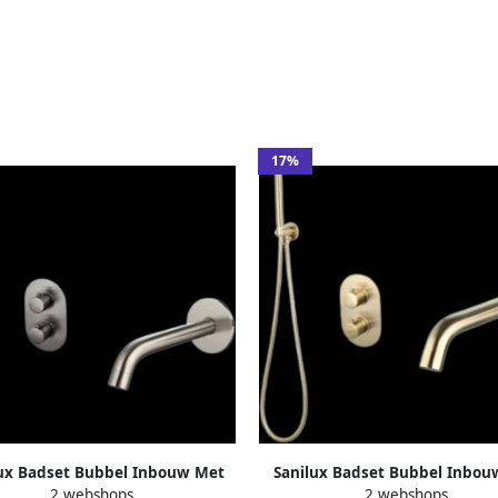
17%
lux Badset Bubbel Inbouw Met
Sanilux Badset Bubbel Inbou
2 webshops
2 webshops
ox Thermostaat Gunmetal
Box Thermostaat Geborsteld