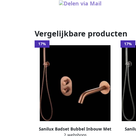
Vergelijkbare producten
17%
17%
Sanilux Badset Bubbel Inbouw Met
Sani
2 webshops
Box Thermostaat Brons
B