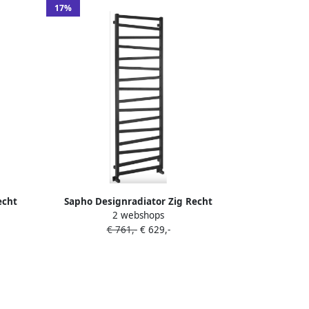
17%
echt
Sapho Designradiator Zig Recht
2 webshops
art
60x1810 cm 824W Mat Zwart
€ 761,-
€ 629,-