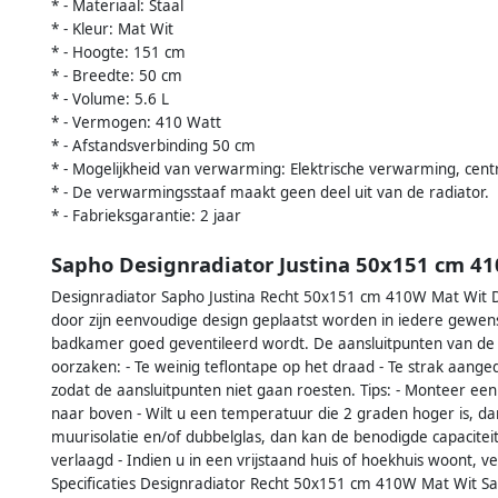
* - Materiaal: Staal
* - Kleur: Mat Wit
* - Hoogte: 151 cm
* - Breedte: 50 cm
* - Volume: 5.6 L
* - Vermogen: 410 Watt
* - Afstandsverbinding 50 cm
* - Mogelijkheid van verwarming: Elektrische verwarming, cen
* - De verwarmingsstaaf maakt geen deel uit van de radiator.
* - Fabrieksgarantie: 2 jaar
Sapho Designradiator Justina 50x151 cm 4
Designradiator Sapho Justina Recht 50x151 cm 410W Mat Wit D
door zijn eenvoudige design geplaatst worden in iedere gewen
badkamer goed geventileerd wordt. De aansluitpunten van de
oorzaken: - Te weinig teflontape op het draad - Te strak aan
zodat de aansluitpunten niet gaan roesten. Tips: - Monteer ee
naar boven - Wilt u een temperatuur die 2 graden hoger is, d
muurisolatie en/of dubbelglas, dan kan de benodigde capacite
verlaagd - Indien u in een vrijstaand huis of hoekhuis woont,
Specificaties Designradiator Recht 50x151 cm 410W Mat Wit Sapho