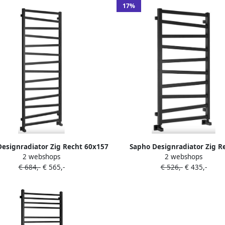
17%
esignradiator Zig Recht 60x157
Sapho Designradiator Zig R
2 webshops
2 webshops
2 cm 709W Mat Zwart
60x109.6 cm 497W Mat Zw
€ 684,-
€ 565,-
€ 526,-
€ 435,-