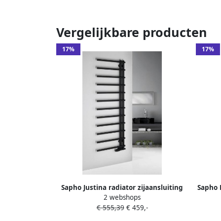
Vergelijkbare producten
17%
17%
Sapho Justina radiator zijaansluiting
Sapho 
2 webshops
50x150 mat zwart
€ 555,39
€ 459,-