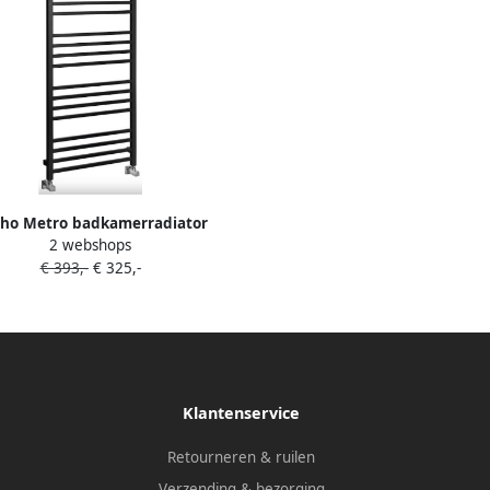
ho Metro badkamerradiator
2 webshops
600x1510 mm zwart mat
€ 393,-
€ 325,-
Klantenservice
Retourneren & ruilen
Verzending & bezorging