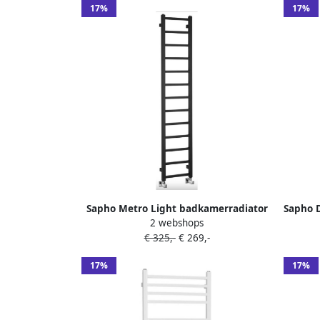
17%
17%
Sapho Metro Light badkamerradiator
Sapho D
2 webshops
300x1500 mm zwart mat
€ 325,-
€ 269,-
17%
17%