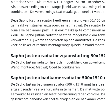
Materiaal: Staal - Kleur: Mat Wit - Hoogte: 151 cm - Breedte: 
Afstandsverbinding 50 cm - Mogelijkheid van verwarming: Elek
combinatie - De verwarmingsstaaf maakt geen deel uit van de ra
Deze Sapho Justina radiator heeft een afmeting van 50x150 c
gemaakt van staal en uitgevoerd in het mat wit. De radiator he
bijna elke badkamer past. Hij is ook makkelijk te combineren 
kleur. De Sapho Justina radiator heeft de mogelijkheid om zowe
verwarmen. Hij wordt aangesloten op een aansluitset. De radiat
voor de linker of rechter montagemogelijkheid. * Wand monta
Sapho Justina radiator zijaansluiting 50x15
De Sapho Justina radiator heeft de mogelijkheid om zowel cen
Wand montage; Mat wit; Goed te combineren
Sapho Justina badkamerradiator 500x1510
De Sapho Justina badkamerradiator (500 x 1510 mm) heeft een 
afgeeft zonder veel wandruimte in te nemen. De mat witte poe
eenvoudig te reinigen en biedt bescherming tegen corrosie. Dan
geschikt om handdoeken snel te drogen en de badkamer comf