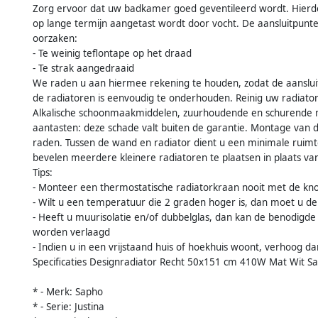
Zorg ervoor dat uw badkamer goed geventileerd wordt. Hierdo
op lange termijn aangetast wordt door vocht. De aansluitpunt
oorzaken:
- Te weinig teflontape op het draad
- Te strak aangedraaid
We raden u aan hiermee rekening te houden, zodat de aansluit
de radiatoren is eenvoudig te onderhouden. Reinig uw radiato
Alkalische schoonmaakmiddelen, zuurhoudende en schurende m
aantasten: deze schade valt buiten de garantie. Montage van d
raden. Tussen de wand en radiator dient u een minimale ruimt
bevelen meerdere kleinere radiatoren te plaatsen in plaats van
Tips:
- Monteer een thermostatische radiatorkraan nooit met de kn
- Wilt u een temperatuur die 2 graden hoger is, dan moet u d
- Heeft u muurisolatie en/of dubbelglas, dan kan de benodigde
worden verlaagd
- Indien u in een vrijstaand huis of hoekhuis woont, verhoog 
Specificaties Designradiator Recht 50x151 cm 410W Mat Wit Sa
* - Merk: Sapho
* - Serie: Justina