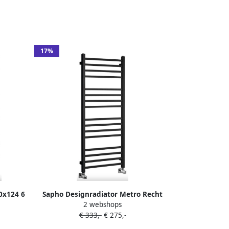
17%
0x124 6
Sapho Designradiator Metro Recht
2 webshops
50x120 cm Mat Zwart
€ 333,-
€ 275,-