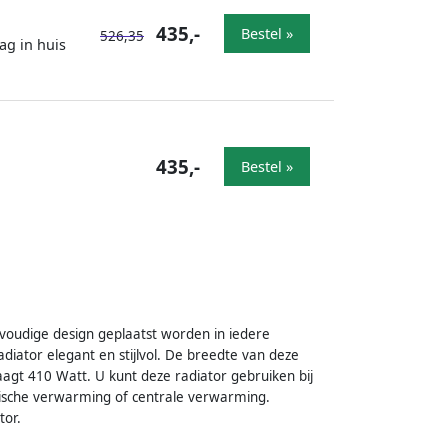
435,-
Bestel »
526,35
ag in huis
435,-
Bestel »
nvoudige design geplaatst worden in iedere
iator elegant en stijlvol. De breedte van deze
agt 410 Watt. U kunt deze radiator gebruiken bij
rische verwarming of centrale verwarming.
tor.