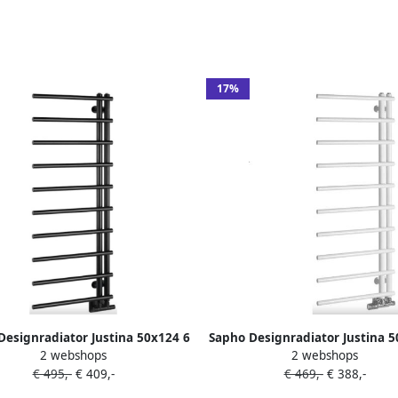
17%
Designradiator Justina 50x124 6
Sapho Designradiator Justina 5
2 webshops
2 webshops
cm 340W Mat Zwart
cm 340W Mat Wit
€ 495,-
€ 409,-
€ 469,-
€ 388,-