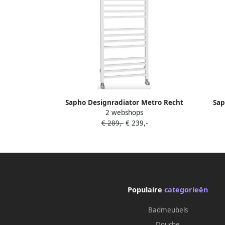
Sapho Designradiator Metro Recht
Sap
2 webshops
50x120 cm Mat Wit
€ 289,-
€ 239,-
Populaire
categorieën
Badmeubels
Douche