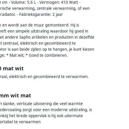
50 cm - Volume: 5.6 L - Vermogen: 410 Watt -
trische verwarming, centrale verwarming, of een
diator. - Fabrieksgarantie: 2 jaar
m en wordt aan de muur gemonteerd. Hij is
eft een simpele uitstraling waardoor hij goed in
met andere Sapho artikelen en producten in dezelfde
l centraal, elektrisch en gecombineerd te
or is aan beide zijden op te hangen, je kunt kiezen
ge; * Mat wit; * Goed te combineren.
0 mat wit
traal, elektrisch en gecombineerd te verwarmen.
 mm wit mat
slanke, verticale uitvoering die veel warmte
dercoating zorgt voor een moderne uitstraling, is
kzij het brede oppervlak is hij ook uitermate
ortabel te verwarmen