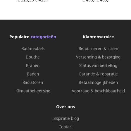
€ 526,35
€ 435,-
€ 495,-
€ 409,-
wit
Populaire
categorieën
Klantenservice
Badmeubels
Retourneren & ruilen
Douche
Verzending & bezorging
Kranen
Status van bestelling
Baden
Garantie & reparatie
Radiatoren
Betaalmogelijkheden
Klimaatbeheersing
Voorraad & beschikbaarheid
Over ons
Inspiratie blog
Contact