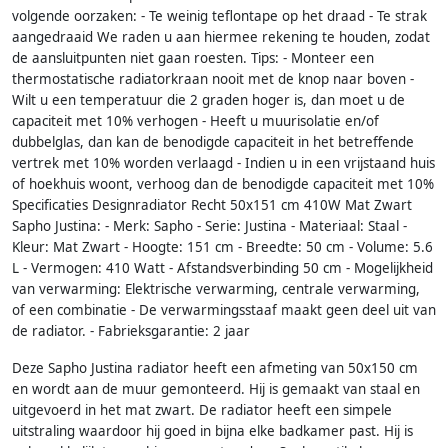
volgende oorzaken: - Te weinig teflontape op het draad - Te strak
aangedraaid We raden u aan hiermee rekening te houden, zodat
de aansluitpunten niet gaan roesten. Tips: - Monteer een
thermostatische radiatorkraan nooit met de knop naar boven -
Wilt u een temperatuur die 2 graden hoger is, dan moet u de
capaciteit met 10% verhogen - Heeft u muurisolatie en/of
dubbelglas, dan kan de benodigde capaciteit in het betreffende
vertrek met 10% worden verlaagd - Indien u in een vrijstaand huis
of hoekhuis woont, verhoog dan de benodigde capaciteit met 10%
Specificaties Designradiator Recht 50x151 cm 410W Mat Zwart
Sapho Justina: - Merk: Sapho - Serie: Justina - Materiaal: Staal -
Kleur: Mat Zwart - Hoogte: 151 cm - Breedte: 50 cm - Volume: 5.6
L - Vermogen: 410 Watt - Afstandsverbinding 50 cm - Mogelijkheid
van verwarming: Elektrische verwarming, centrale verwarming,
of een combinatie - De verwarmingsstaaf maakt geen deel uit van
de radiator. - Fabrieksgarantie: 2 jaar
Deze Sapho Justina radiator heeft een afmeting van 50x150 cm
en wordt aan de muur gemonteerd. Hij is gemaakt van staal en
uitgevoerd in het mat zwart. De radiator heeft een simpele
uitstraling waardoor hij goed in bijna elke badkamer past. Hij is