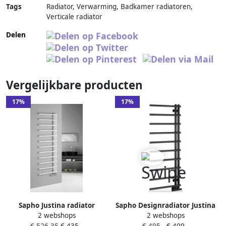
Tags
Radiator, Verwarming, Badkamer radiatoren,
Verticale radiator
Delen
Vergelijkbare producten
17%
17%
Sapho Justina radiator
Sapho Designradiator Justina
2 webshops
2 webshops
zijaansluiting 50x150 mat
50x124 6 cm 340W Mat Zwart