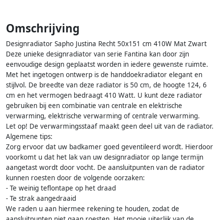
Omschrijving
Designradiator Sapho Justina Recht 50x151 cm 410W Mat Zwart
Deze unieke designradiator van serie Fantina kan door zijn
eenvoudige design geplaatst worden in iedere gewenste ruimte.
Met het ingetogen ontwerp is de handdoekradiator elegant en
stijlvol. De breedte van deze radiator is 50 cm, de hoogte 124, 6
cm en het vermogen bedraagt 410 Watt. U kunt deze radiator
gebruiken bij een combinatie van centrale en elektrische
verwarming, elektrische verwarming of centrale verwarming.
Let op! De verwarmingsstaaf maakt geen deel uit van de radiator.
Algemene tips:
Zorg ervoor dat uw badkamer goed geventileerd wordt. Hierdoor
voorkomt u dat het lak van uw designradiator op lange termijn
aangetast wordt door vocht. De aansluitpunten van de radiator
kunnen roesten door de volgende oorzaken:
- Te weinig teflontape op het draad
- Te strak aangedraaid
We raden u aan hiermee rekening te houden, zodat de
aansluitpunten niet gaan roesten. Het mooie uiterlijk van de