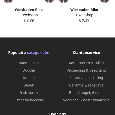
Wiesbaden Riko
Wiesbaden Riko
1 webshop
1 webshop
Gasslangsets Gastec 40 cm
Gasslangsets Gastec 50 cm
€ 8,89
€ 9,39
Populaire
categorieën
Klantenservice
Badmeubels
Retourneren & ruilen
Douche
Verzending & bezorging
Kranen
Status van bestelling
Baden
Garantie & reparatie
Radiatoren
Betaalmogelijkheden
Klimaatbeheersing
Voorraad & beschikbaarheid
Over ons