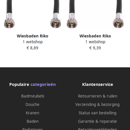
Wiesbaden Riko
Wiesbaden Riko
1 webshop
1 webshop
Gasslangsets Gastec 40 cm
Gasslangsets Gastec 50 cm
€ 8,89
€ 9,39
Populaire
categorieën
Klantenservice
Badmeubels
Retourneren & ruilen
Douche
Verzending & bezorging
Kranen
Status van bestelling
Baden
Garantie & reparatie
Radiatoren
Betaalmogelijkheden