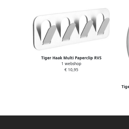
Tiger Haak Multi Paperclip RVS
1 webshop
geborsteld 15x4.5x1.7cm 163330941
€ 10,95
Tig