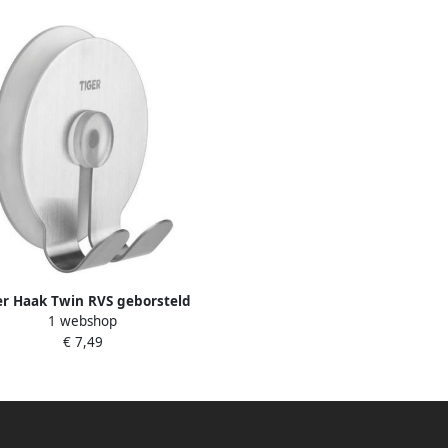
er Haak Twin RVS geborsteld
1 webshop
6.5x6.8x3.8cm 175230941
€ 7,49