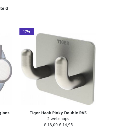
teld
17%
glans
Tiger Haak Pinky Double RVS
2 webshops
geborsteld 5x4x2.5cm 1113230941
€ 18,09
€ 14,95