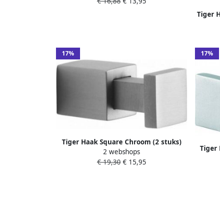
€ 16,88
€ 13,95
Tiger 
4
17%
17%
Tiger Haak Square Chroom (2 stuks)
Tiger
2 webshops
4.1x1.6x1.6cm 103930341
stu
€ 19,30
€ 15,95