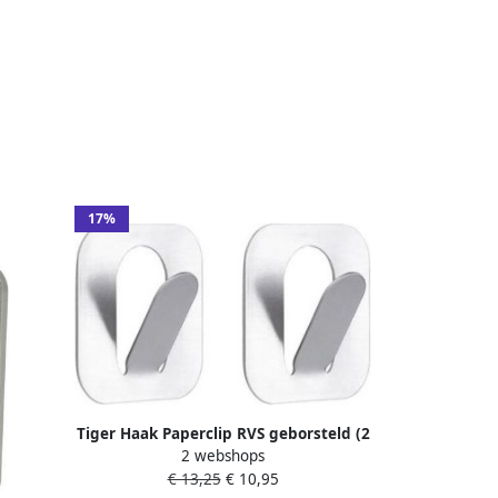
17%
Tiger Haak Paperclip RVS geborsteld (2
2 webshops
stuks) 4.4x4.5x1.7cm 163030941
€ 13,25
€ 10,95