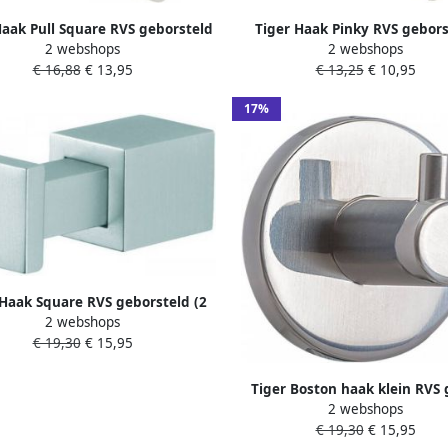
Haak Pull Square RVS geborsteld
Tiger Haak Pinky RVS gebors
2 webshops
2 webshops
.5x4.5x2.2cm 1116030941
4x4x2.6cm 1113030941
€ 16,88
€ 13,95
€ 13,25
€ 10,95
17%
 Haak Square RVS geborsteld (2
2 webshops
ks) 4.1x1.6x1.6cm 103930941
€ 19,30
€ 15,95
Tiger Boston haak klein RVS 
2 webshops
CO309530346
€ 19,30
€ 15,95