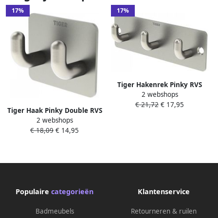
17%
17%
Tiger Hakenrek Pinky RVS
2 webshops
geborsteld 13.1x4x2.2cm
€ 21,72
€ 17,95
1103330941
Tiger Haak Pinky Double RVS
2 webshops
geborsteld 5x4x2.5cm
€ 18,09
€ 14,95
1113230941
Populaire
categorieën
Klantenservice
Badmeubels
Retourneren & ruilen