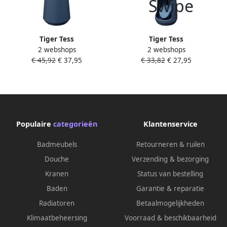
Tiger Tess
Tiger Tess
2 webshops
2 webshops
Toiletborstelhouder met
Toiletborstelhouder
€ 45,92
€ 37,95
€ 33,82
€ 27,95
Swoop borstel flexibel Blauw
vrijstaand met Swoop borstel
Zwart 1329427246
flexibel Blauw Zwart
1329327246
Populaire
categorieën
Klantenservice
Badmeubels
Retourneren & ruilen
Douche
Verzending & bezorging
Kranen
Status van bestelling
Baden
Garantie & reparatie
Radiatoren
Betaalmogelijkheden
Klimaatbeheersing
Voorraad & beschikbaarheid