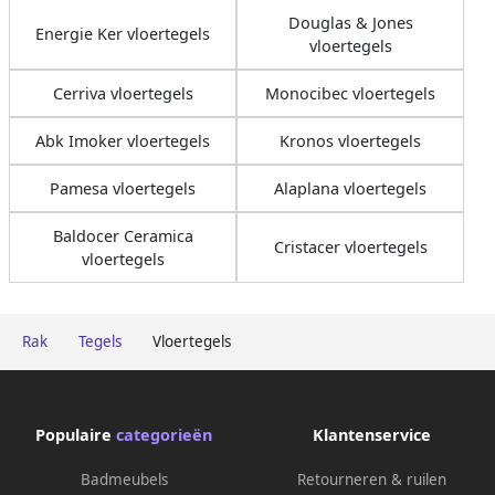
Douglas & Jones
Energie Ker vloertegels
vloertegels
Cerriva vloertegels
Monocibec vloertegels
Abk Imoker vloertegels
Kronos vloertegels
Pamesa vloertegels
Alaplana vloertegels
Baldocer Ceramica
Cristacer vloertegels
vloertegels
Rak
Tegels
Vloertegels
Populaire
categorieën
Klantenservice
Badmeubels
Retourneren & ruilen