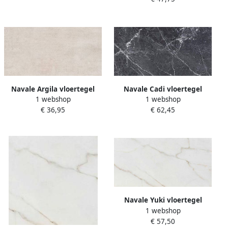
Navale Argila vloertegel
Navale Cadi vloertegel
1 webshop
1 webshop
30x60cm beige
marmerlook 60x120cm
€ 36,95
€ 62,45
gerectificeerd
antraciet gerectificeerd
Navale Yuki vloertegel
1 webshop
marmerlook 60x120cm wit
€ 57,50
mat gerectificeerd