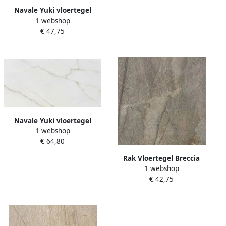
Navale Yuki vloertegel
1 webshop
marmerlook 60x60cm wit
€ 47,75
gerectificeerd
Navale Yuki vloertegel
1 webshop
marmerlook 60x120cm wit
€ 64,80
glans gerectificeerd
Rak Vloertegel Breccia
1 webshop
Stone Grijs Mat 60x60
€ 42,75