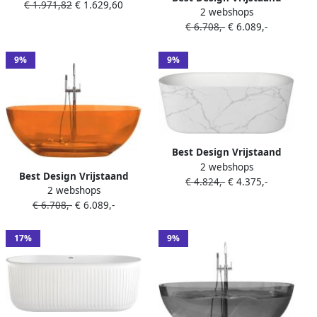
€ 1.971,82
€ 1.629,60
cm Acryl Mat Wit
2 webshops
Ligbad 170x78x56 cm Resin
€ 6.708,-
€ 6.089,-
Transparant Emerald Groen
9%
9%
Best Design Vrijstaand
2 webshops
Ligbad Bianco Marble
Best Design Vrijstaand
€ 4.824,-
€ 4.375,-
179x85x60 cm Mat
2 webshops
Ligbad 170x78x56 cm Resin
Marmerlook Wit Incl. Waste
€ 6.708,-
€ 6.089,-
Transparant Oranje
17%
9%