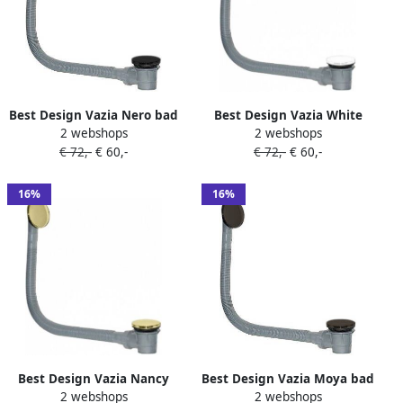
Best Design Vazia Nero bad
Best Design Vazia White
2 webshops
2 webshops
clic waste
bad clic waste
€ 72,-
€ 60,-
€ 72,-
€ 60,-
overloopcombinatie zwart
overloopcombinatie wit mat
mat 4009560
4009570
16%
16%
Best Design Vazia Nancy
Best Design Vazia Moya bad
2 webshops
2 webshops
bad clic waste
clic waste