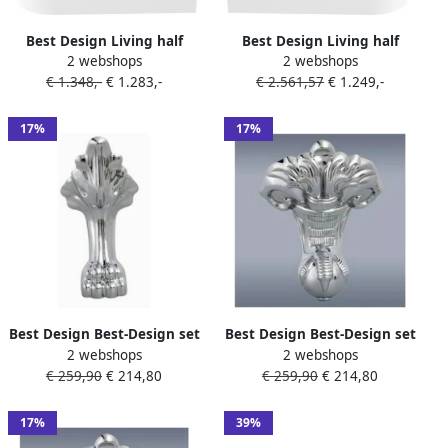
Best Design Living half
Best Design Living half
2 webshops
2 webshops
vrijstaand 180x80x60cm
vrijstaand 180x80x60cm
€ 1.348,-
€ 1.283,-
€ 2.561,57
€ 1.249,-
rechts acryl wit glans
links acryl wit mat 4012970
4012960
17%
17%
Best Design Best-Design set
Best Design Best-Design set
2 webshops
2 webshops
a 4 stuks Poten tbv.bad
a 4 stuks Poten tbv.bad
€ 259,90
€ 214,80
€ 259,90
€ 214,80
Slipperart.3845600 4008420
Roll-Topart.3845610 4008440
17%
39%