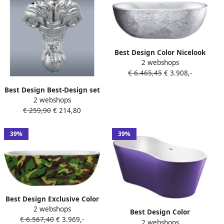
Best Design Color Nicelook
2 webshops
vrijstaand bad
€ 6.465,45
€ 3.908,-
180x86x60cm 4005120
Best Design Best-Design set
2 webshops
a 4 stuks Poten tbv.bad
€ 259,90
€ 214,80
Double-Ended-Slip
art.3845620 4008450
39%
39%
Best Design Exclusive Color
2 webshops
vrijstaand bad
Best Design Color
€ 6.567,40
€ 3.969,-
180x86x60cm Camouflage
2 webshops
Purplecub vrijstaand bad