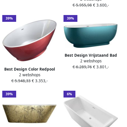
4011780
€ 5.955,98
€ 3.600,-
174x77x58cm 4005050
39%
39%
Best Design Vrijstaand Bad
2 webshops
Turquoise 179x81x61 cm
€ 6.289,76
€ 3.801,-
Acryl Turquoise
Best Design Color Redpool
2 webshops
vrijstaand bad
€ 5.548,33
€ 3.353,-
178x78x61cm 4005070
39%
6%