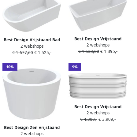
Best Design Vrijstaand
Best Design Vrijstaand Bad
2 webshops
Ligbad Qura 180x80x58 cm
2 webshops
Boat 170x75.5x57 cm Glans
€ 1.533,60
€ 1.395,-
Glanzend Wit
€ 1.677,60
€ 1.525,-
Wit
10%
9%
Best Design Vrijstaand
2 webshops
Ligbad Drible Ovaal
€ 4.308,-
€ 3.909,-
168x78x60 cm Acryl Mat Wit
Best Design Zen vrijstaand
2 webshops
bad 104x104x67.5cm rond