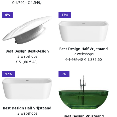
€ 1.740,-
€ 1.549,-
acryl glans wit 4019160
6%
17%
Best Design Half Vrijstaand
Best Design Best-Design
2 webshops
Ligbad Bareiss 180x80x60
2 webshops
Bovenkapje Clic-Waste
€ 1.681,42
€ 1.389,60
cm Acryl Glans Wit
€ 51,60
€ 48,-
Glans-Wit tbv Acyrl Baden
17%
9%
Best Design Half Vrijstaand
2 webshops
Ligbad Bareiss 180x80x60
Best Design Vrijstaand