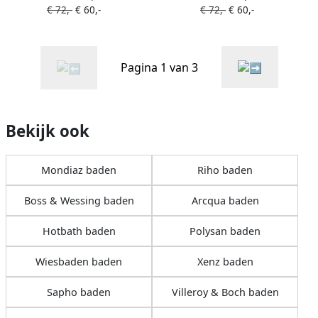
€ 72,-
€ 60,-
€ 72,-
€ 60,-
overloopcombinatie goud
overloopcombinatie
mat 4009580
Gunmetal 4009600
Pagina 1 van 3
Bekijk ook
Mondiaz baden
Riho baden
Boss & Wessing baden
Arcqua baden
Hotbath baden
Polysan baden
Wiesbaden baden
Xenz baden
Sapho baden
Villeroy & Boch baden