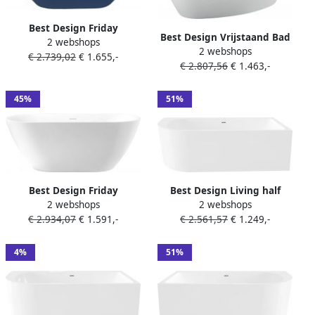
Best Design Friday
Best Design Vrijstaand Bad
2 webshops
vrijstaand bad
2 webshops
Best-Design Monday
€ 2.739,02
€ 1.655,-
178x78x60cm acryl blauw
€ 2.807,56
€ 1.463,-
170x78x60 cm Druppel
wit glans 4013600
Vorm Mat Wit
45%
51%
Best Design Friday
Best Design Living half
2 webshops
2 webshops
vrijstaand bad
vrijstaand 180x80x60cm
€ 2.934,07
€ 1.591,-
€ 2.561,57
€ 1.249,-
178x78x60cm acryl wit
rechts acryl wit mat
glans 4013580
4012980
4%
51%