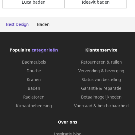
Luca baden
Ideavit baden
Best Design
Baden
Populaire
categorieën
Klantenservice
Badmeubels
Retourneren & ruilen
Douche
Verzending & bezorging
Kranen
Status van bestelling
Baden
Garantie & reparatie
Radiatoren
Betaalmogelijkheden
Klimaatbeheersing
Voorraad & beschikbaarheid
Over ons
Inspiratie blog