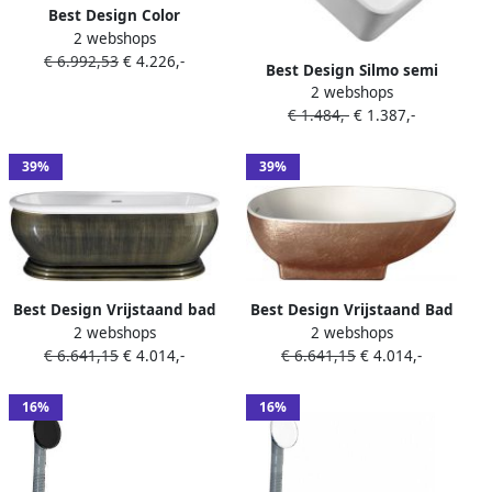
Best Design Color
2 webshops
Goldfeeling vrijstaand bad
€ 6.992,53
€ 4.226,-
172x75x60cm Goud 4005040
Best Design Silmo semi
2 webshops
vrijstaand wandmodel bad
€ 1.484,-
€ 1.387,-
180x80x60cm Glans Wit
39%
39%
Best Design Vrijstaand bad
Best Design Vrijstaand Bad
2 webshops
2 webshops
Color Greenline Acryl
Color Bronze Acryl
€ 6.641,15
€ 4.014,-
€ 6.641,15
€ 4.014,-
170x76x70 cm Groen
168x78x60 cm Brons
16%
16%