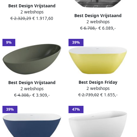
Best Design Vrijstaand
2 webshops
Ligbad Ribbd 170x78x60 cm
Best Design Vrijstaand
€ 2.320,29
€ 1.917,60
Mat Wit Incl. Waste
2 webshops
Ligbad 170x78x56 cm Resin
€ 6.708,-
€ 6.089,-
Transparant Zwart
9%
39%
Best Design Friday
Best Design Vrijstaand
2 webshops
2 webshops
vrijstaand bad
Ligbad Just Solid 180x85x52
€ 2.739,02
€ 1.655,-
€ 4.308,-
€ 3.909,-
178x78x60cm acryl geel wit
cm Army Green
glans 4013610
39%
47%