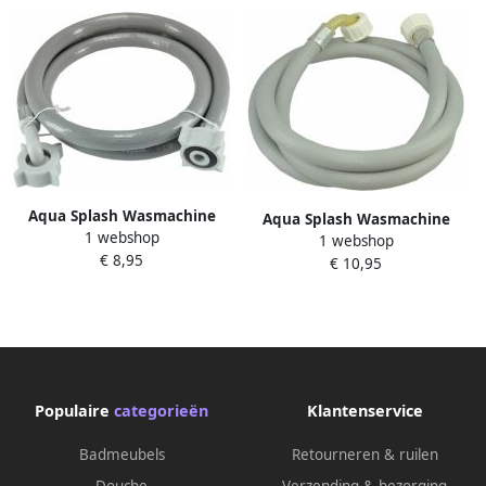
Aqua Splash Wasmachine
Aqua Splash Wasmachine
1 webshop
Toevoerslang Re X Ha Kxk
1 webshop
Toevoerslang Rexre Kxk 150
€ 8,95
150 cm
€ 10,95
cm
Populaire
categorieën
Klantenservice
Badmeubels
Retourneren & ruilen