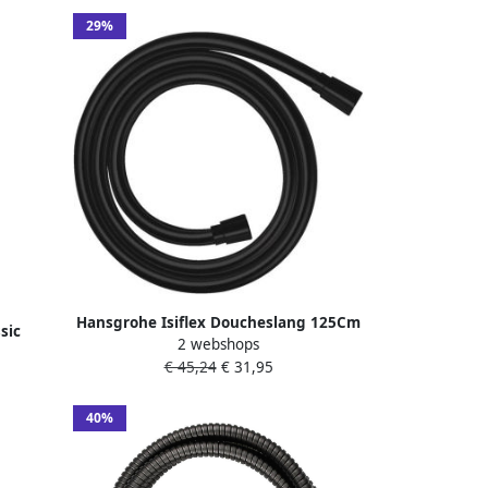
29%
Hansgrohe Isiflex Doucheslang 125Cm
sic
2 webshops
Mat Zwart 28272670
n 3
€ 45,24
€ 31,95
eem
ststof
40%