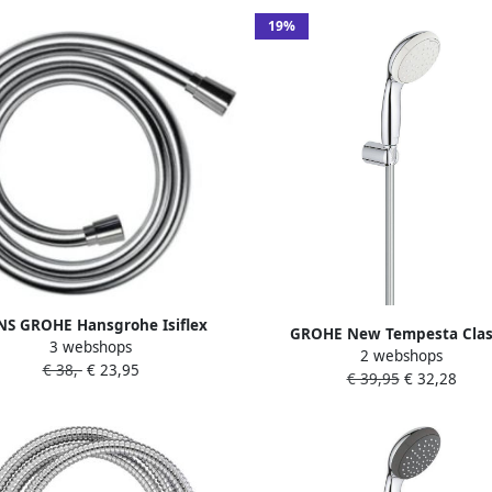
19%
S GROHE Hansgrohe Isiflex
GROHE New Tempesta Clas
3 webshops
heslang 1250mm lengte 1 2"
2 webshops
handdouche 100mm 5 7l mi
€ 38,-
€ 23,95
kunststof chroom
€ 39,95
€ 32,28
straalsoorten antikalksyst
wandhouder doucheslang kun
chroom