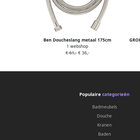
Ben Doucheslang metaal 175cm
GROH
1 webshop
Geborsteld Nickel
ha
€ 61,-
€ 36,-
s
wandh
Populaire
categorieën
Badmeubels
Douche
Kranen
Baden