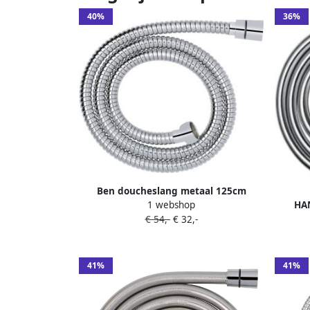
40%
36%
Ben doucheslang metaal 125cm
HAN
1 webshop
chroom
Douc
€ 54,-
€ 32,-
41%
41%