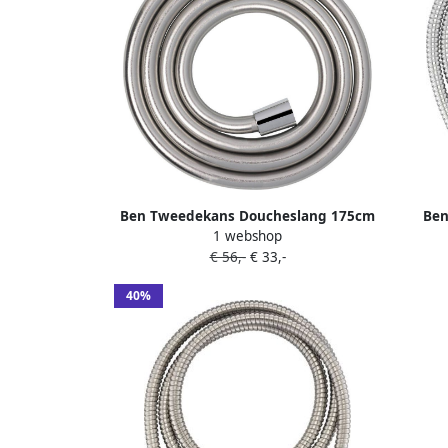
Ben Tweedekans Doucheslang 175cm
Ben
1 webshop
Chroom
€ 56,-
€ 33,-
40%