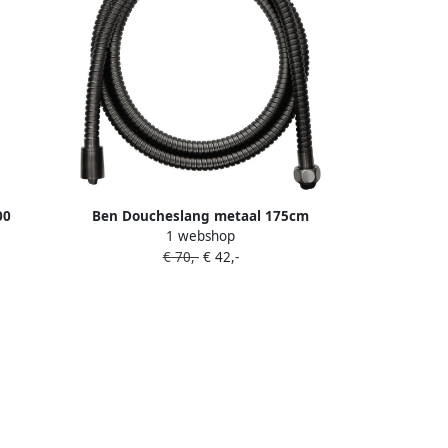
00
Ben Doucheslang metaal 175cm
1 webshop
ond met
Geborsteld Zwart
€ 70,-
€ 42,-
chroom