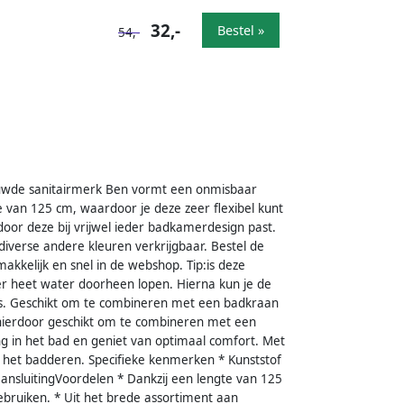
32,-
Bestel »
54,-
uwde sanitairmerk Ben vormt een onmisbaar
van 125 cm, waardoor je deze zeer flexibel kunt
oor deze bij vrijwel ieder badkamerdesign past.
 diverse andere kleuren verkrijgbaar. Bestel de
kkelijk en snel in de webshop. Tip:is deze
er heet water doorheen lopen. Hierna kun je de
is. Geschikt om te combineren met een badkraan
hierdoor geschikt om te combineren met een
g in het bad en geniet van optimaal comfort. Met
ns het badderen. Specifieke kenmerken * Kunststof
nsluitingVoordelen * Dankzij een lengte van 125
ebruiken. * Uit het brede assortiment aan