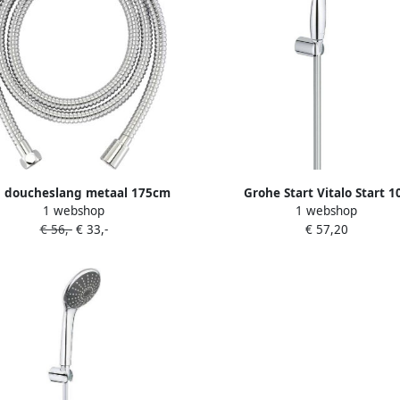
 doucheslang metaal 175cm
Grohe Start Vitalo Start 1
1 webshop
1 webshop
chroom
Handdoucheset 1 straalsoort r
€ 56,-
€ 33,-
€ 57,20
houder gladde slang 175cm 
27944000