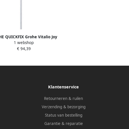
E QUICKFIX Grohe Vitalio Joy
1 webshop
nddouche 110mm 8l min 1
€ 94,39
traalsoort antikalksysteem
ouder doucheslang kunststof
chroom
Klantenservice
Retourneren & ruilen
Verzending & bezorging
Status van bestelling
Garantie & reparatie