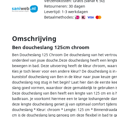
Verzendkosten: Gratis (vanaf € 50)
Retourneren: 30 dagen
Levertijd: 1-3 werkdagen
Betaalmethodes:
Omschrijving
Ben doucheslang 125cm chroom
Ben Doucheslang 125 Chroom De doucheslang van het vertro
onderdeel van jouw douche.Deze doucheslang heeft een lengte 
bewegen in bad. Deze uitvoering heeft de kleur chroom, waard
Kies je toch liever voor een andere kleur? De doucheslang is in
kunststof doucheslang van Ben in de kleur naar jouw keuze gema
doucheslang nog stug in het begin? Laat hier dan de eerste ke
slang goed vormen, waardoor deze gemakkelijk te gebruiken 
Deze doucheslang van Ben heeft een lengte van 125 cm en is 
badkraan. Je voorkomt hiermee een te lange loshangende slan
deze lengte doucheslang geniet jij van optimaal comfort tijde
doucheslang * Kleur: chroom * Lengte: 125 cm * Binnendraadaa
cm is de doucheslang lang genoeg om deze flexibel in bad te g