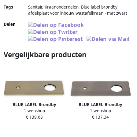
Tags
Sanitair, Kraanonderdelen, Blue label brondby
afdekplaat voor inbouw wastafelkraan - mat zwart
Delen
Vergelijkbare producten
BLUE LABEL Brondby
BLUE LABEL Brondby
1 webshop
1 webshop
vierkante afdekplaat voor
vierkante afdekplaat voor
€ 139,68
€ 137,34
inbouw wastafelkraan
inbouw wastafelkraan
geborsteld goud
geborsteld nikkel