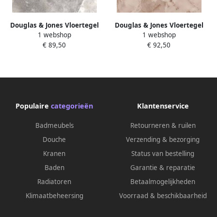
Douglas & Jones Vloertegel
Douglas & Jones Vloertegel
1 webshop
1 webshop
Magnum 120x120 cm
Magnum 120x120 cm
€ 89,50
€ 92,50
Marmerlook Gerectificeerd 6
Marmerlook Gerectificeerd 6
mm Mat Celtic Grey
mm Mat Rose
Populaire
categorieën
Klantenservice
Badmeubels
Retourneren & ruilen
Douche
Verzending & bezorging
Kranen
Status van bestelling
Baden
Garantie & reparatie
Radiatoren
Betaalmogelijkheden
Klimaatbeheersing
Voorraad & beschikbaarheid