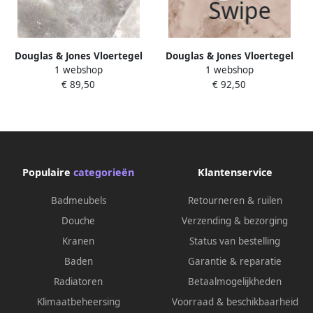
Douglas & Jones Vloertegel
Douglas & Jones Vloertegel
1 webshop
1 webshop
Magnum 120x120 cm
Magnum 120x120 cm
€ 89,50
€ 92,50
Marmerlook Gerectificeerd 6
Marmerlook Gerectificeerd 6
mm Mat Celtic Grey
mm Mat Rose
Populaire
categorieën
Klantenservice
Badmeubels
Retourneren & ruilen
Douche
Verzending & bezorging
Kranen
Status van bestelling
Baden
Garantie & reparatie
Radiatoren
Betaalmogelijkheden
Klimaatbeheersing
Voorraad & beschikbaarheid