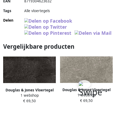
EAN
8719304623632
Tags
Alle vloertegels
Delen
Vergelijkbare producten
Douglas & Jones Vloertegel
Douglas & Jones Vloertegel
1 webshop
Province 40x80 cm
1 webshop
Province 40x80 cm
€ 69,50
Gerectificeerd Mat Grey
€ 69,50
Gerectificeerd Mat Dark