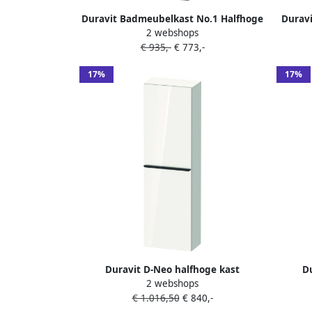
Duravit Badmeubelkast No.1 Halfhoge
Durav
2 webshops
Kast Met 1 deur Delen 40x132x36 cm
Kast 
€ 935,-
€ 773,-
Mat Grafiet
17%
17%
Duravit D-Neo halfhoge kast
D
2 webshops
40x24x132cm Linksdraaiend wit
40x24
€ 1.016,50
€ 840,-
Hoogglans de1318l2222