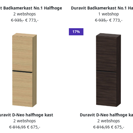
it Badkamerkast No.1 Halfhoge
Duravit Badkamerkast No.1 Ha
2 webshops
1 webshop
Met 1 Deur Delen 40x132x36 cm
Kast Mat Grafiet Met 1 de
€ 935,-
€ 773,-
€ 935,-
€ 773,-
Rechts Wit
40x132x36cm Rechts
17%
uravit D-Neo halfhoge kast
Duravit D-Neo halfhoge ka
2 webshops
2 webshops
x132cm Linksdraaiend Natuur
40x24x132cm Linksdraaiend 
€ 816,95
€ 675,-
€ 816,95
€ 675,-
eiken Mat de1318l3030
kastanje Mat de1318l535