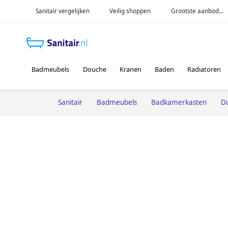
Sanitair vergelijken
Veilig shoppen
Grootste aanbod...
Badmeubels
Douche
Kranen
Baden
Radiatoren
Sanitair
Badmeubels
Badkamerkasten
Du