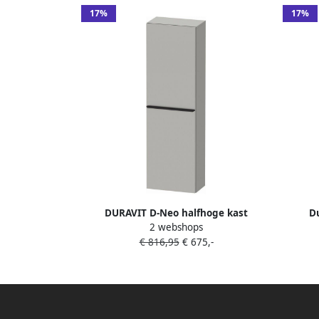
17%
17%
DURAVIT D-Neo halfhoge kast
D
2 webshops
40x24x132cm deuraaanslag rechts
40x24x
€ 816,95
€ 675,-
Concrete Grey Matt decor