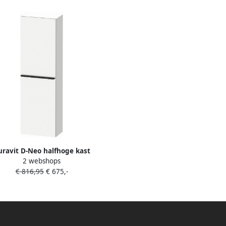
uravit D-Neo halfhoge kast
2 webshops
132cm Rechtsdraaiend wit Mat
€ 816,95
€ 675,-
de1318r1818