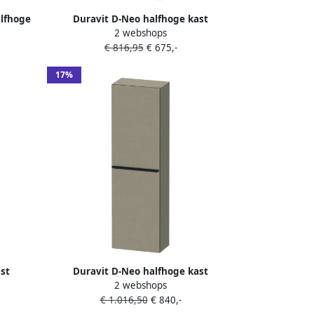
lfhoge
Duravit D-Neo halfhoge kast
2 webshops
ur
40x24x132cm Linksdraaiend wit Mat
€ 816,95
€ 675,-
de1318l1818
17%
st
Duravit D-Neo halfhoge kast
2 webshops
Donker
40x24x132cm Linksdraaiend Linnen
€ 1.016,50
€ 840,-
3
Mat de1318l7575