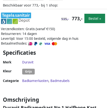
Beschikbaar voor
bij
shop:
773,-
1
773,-
Bestel »
935,-
Verzendkosten: Gratis (vanaf €150)
Retourneren: 14 dagen
Levertijd: Voor 15:00 besteld, volgende dag in huis
Betaalmethodes:
Specificaties
Merk
Duravit
Kleur
Grijs
Categorie
Badkamerkasten
,
Badmeubels
Omschrijving
Duravit Badkamerkast No.1 Halfhoge Kast