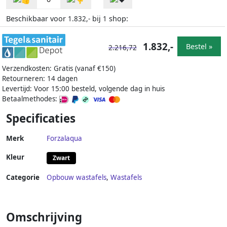
Beschikbaar voor
bij
shop:
1.832,-
1
1.832,-
Bestel »
2.216,72
Verzendkosten: Gratis (vanaf €150)
Retourneren: 14 dagen
Levertijd: Voor 15:00 besteld, volgende dag in huis
Betaalmethodes:
Specificaties
Merk
Forzalaqua
Kleur
Zwart
Categorie
Opbouw wastafels
,
Wastafels
Omschrijving