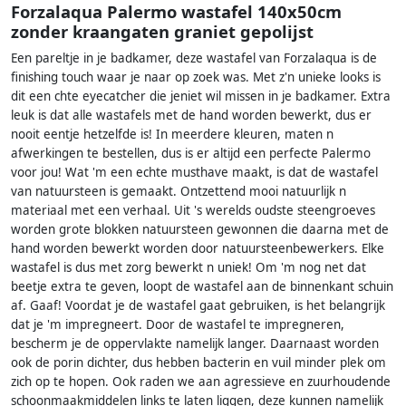
Forzalaqua Palermo wastafel 140x50cm
zonder kraangaten graniet gepolijst
Een pareltje in je badkamer, deze wastafel van Forzalaqua is de
finishing touch waar je naar op zoek was. Met z'n unieke looks is
dit een chte eyecatcher die jeniet wil missen in je badkamer. Extra
leuk is dat alle wastafels met de hand worden bewerkt, dus er
nooit eentje hetzelfde is! In meerdere kleuren, maten n
afwerkingen te bestellen, dus is er altijd een perfecte Palermo
voor jou! Wat 'm een echte musthave maakt, is dat de wastafel
van natuursteen is gemaakt. Ontzettend mooi natuurlijk n
materiaal met een verhaal. Uit 's werelds oudste steengroeves
worden grote blokken natuursteen gewonnen die daarna met de
hand worden bewerkt worden door natuursteenbewerkers. Elke
wastafel is dus met zorg bewerkt n uniek! Om 'm nog net dat
beetje extra te geven, loopt de wastafel aan de binnenkant schuin
af. Gaaf! Voordat je de wastafel gaat gebruiken, is het belangrijk
dat je 'm impregneert. Door de wastafel te impregneren,
bescherm je de oppervlakte namelijk langer. Daarnaast worden
ook de porin dichter, dus hebben bacterin en vuil minder plek om
zich op te hopen. Ook raden we aan agressieve en zuurhoudende
schoonmaakmiddelen links te laten liggen, deze kunnen namelijk