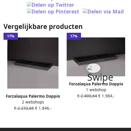
Vergelijkbare producten
17%
17%
Forzalaqua Palermo Doppio
1 webshop
wastafel 140.5x51.5x9cm
€ 2.400,64
€ 1.984,-
Forzalaqua Palermo Doppio
Rechthoek 2 kraangaten 2
2 webshops
Wastafel 140.5x51.5x9 cm 2
wasbakken Natuursteen
€ 2.233,66
€ 1.846,-
wasbakken Graniet Gezoet
Graniet gezoet & gekapt
Gekapt Antraciet 0 krgaten
8010288