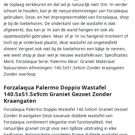
de toplaag verkleuren en dat wil je natuurlijk niet! Om 'm verder
schoon te houden, kan je de natuursteenreiniger van Forzalaqua
gebruiken. Deze, en het impregneermiddel van Forzalaqua, shop
je bij de toebehoren. De onderkant van de wastafel is vlak
afgewerkt, dus kan je 'm aan de wand hangen en ook als
opzetwastafel gebruiken. Maar of je 'm nu hangend monteert of
toch op je onderkast plaatst, deze wastafel zal ongetwijfeld
shinen! Vergeet ook niet bij de toebehoren een kijkje te nemen,
wie weet shop je daar wel je nieuwe wastafelkraan. Specificaties
Merk: Forzalaqua Serie: Palermo Kleur: Graniet Materiaal:
Natuursteen Afmetingen: 140.5x51.5x9cm Zonder kraangaten
Zonder overloop
Forzalaqua Palermo Doppio Wastafel
140.5x51.5x9cm Graniet Gezoet Zonder
Kraangaten
Forzalaqua Palermo Doppio Wastafel 140.5x9cm Graniet Gezoet
Zonder Kraangaten Deze luxueuze dubbele wastafel van
Forzalaqua combineert elegantie met functionaliteit. Het
natuurlijke graniet zorgt voor een tijdloze uitstraling in elke
badkamer. Belangrijkste voordelen Ruime dubbele wastafel voor