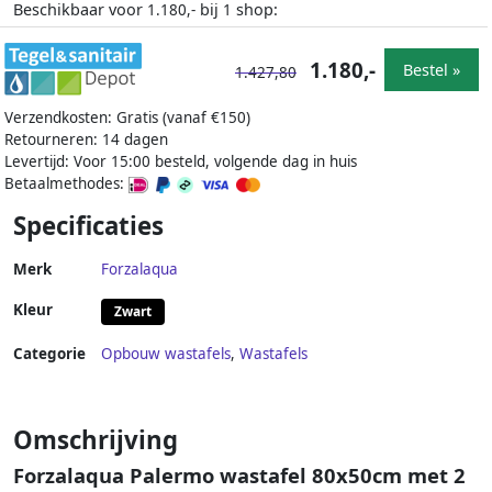
Beschikbaar voor
bij
shop:
1.180,-
1
1.180,-
Bestel »
1.427,80
Verzendkosten: Gratis (vanaf €150)
Retourneren: 14 dagen
Levertijd: Voor 15:00 besteld, volgende dag in huis
Betaalmethodes:
Specificaties
Merk
Forzalaqua
Kleur
Zwart
Categorie
Opbouw wastafels
,
Wastafels
Omschrijving
Forzalaqua Palermo wastafel 80x50cm met 2