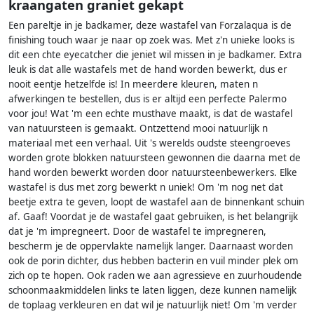
kraangaten graniet gekapt
Een pareltje in je badkamer, deze wastafel van Forzalaqua is de
finishing touch waar je naar op zoek was. Met z'n unieke looks is
dit een chte eyecatcher die jeniet wil missen in je badkamer. Extra
leuk is dat alle wastafels met de hand worden bewerkt, dus er
nooit eentje hetzelfde is! In meerdere kleuren, maten n
afwerkingen te bestellen, dus is er altijd een perfecte Palermo
voor jou! Wat 'm een echte musthave maakt, is dat de wastafel
van natuursteen is gemaakt. Ontzettend mooi natuurlijk n
materiaal met een verhaal. Uit 's werelds oudste steengroeves
worden grote blokken natuursteen gewonnen die daarna met de
hand worden bewerkt worden door natuursteenbewerkers. Elke
wastafel is dus met zorg bewerkt n uniek! Om 'm nog net dat
beetje extra te geven, loopt de wastafel aan de binnenkant schuin
af. Gaaf! Voordat je de wastafel gaat gebruiken, is het belangrijk
dat je 'm impregneert. Door de wastafel te impregneren,
bescherm je de oppervlakte namelijk langer. Daarnaast worden
ook de porin dichter, dus hebben bacterin en vuil minder plek om
zich op te hopen. Ook raden we aan agressieve en zuurhoudende
schoonmaakmiddelen links te laten liggen, deze kunnen namelijk
de toplaag verkleuren en dat wil je natuurlijk niet! Om 'm verder