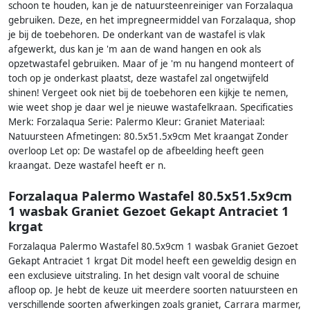
schoon te houden, kan je de natuursteenreiniger van Forzalaqua
gebruiken. Deze, en het impregneermiddel van Forzalaqua, shop
je bij de toebehoren. De onderkant van de wastafel is vlak
afgewerkt, dus kan je 'm aan de wand hangen en ook als
opzetwastafel gebruiken. Maar of je 'm nu hangend monteert of
toch op je onderkast plaatst, deze wastafel zal ongetwijfeld
shinen! Vergeet ook niet bij de toebehoren een kijkje te nemen,
wie weet shop je daar wel je nieuwe wastafelkraan. Specificaties
Merk: Forzalaqua Serie: Palermo Kleur: Graniet Materiaal:
Natuursteen Afmetingen: 80.5x51.5x9cm Met kraangat Zonder
overloop Let op: De wastafel op de afbeelding heeft geen
kraangat. Deze wastafel heeft er n.
Forzalaqua Palermo Wastafel 80.5x51.5x9cm
1 wasbak Graniet Gezoet Gekapt Antraciet 1
krgat
Forzalaqua Palermo Wastafel 80.5x9cm 1 wasbak Graniet Gezoet
Gekapt Antraciet 1 krgat Dit model heeft een geweldig design en
een exclusieve uitstraling. In het design valt vooral de schuine
afloop op. Je hebt de keuze uit meerdere soorten natuursteen en
verschillende soorten afwerkingen zoals graniet, Carrara marmer,