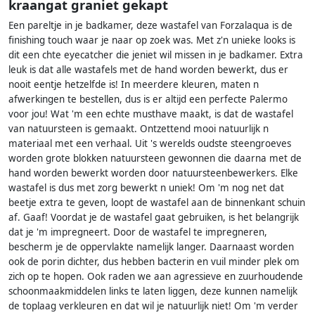
kraangat graniet gekapt
Een pareltje in je badkamer, deze wastafel van Forzalaqua is de
finishing touch waar je naar op zoek was. Met z'n unieke looks is
dit een chte eyecatcher die jeniet wil missen in je badkamer. Extra
leuk is dat alle wastafels met de hand worden bewerkt, dus er
nooit eentje hetzelfde is! In meerdere kleuren, maten n
afwerkingen te bestellen, dus is er altijd een perfecte Palermo
voor jou! Wat 'm een echte musthave maakt, is dat de wastafel
van natuursteen is gemaakt. Ontzettend mooi natuurlijk n
materiaal met een verhaal. Uit 's werelds oudste steengroeves
worden grote blokken natuursteen gewonnen die daarna met de
hand worden bewerkt worden door natuursteenbewerkers. Elke
wastafel is dus met zorg bewerkt n uniek! Om 'm nog net dat
beetje extra te geven, loopt de wastafel aan de binnenkant schuin
af. Gaaf! Voordat je de wastafel gaat gebruiken, is het belangrijk
dat je 'm impregneert. Door de wastafel te impregneren,
bescherm je de oppervlakte namelijk langer. Daarnaast worden
ook de porin dichter, dus hebben bacterin en vuil minder plek om
zich op te hopen. Ook raden we aan agressieve en zuurhoudende
schoonmaakmiddelen links te laten liggen, deze kunnen namelijk
de toplaag verkleuren en dat wil je natuurlijk niet! Om 'm verder