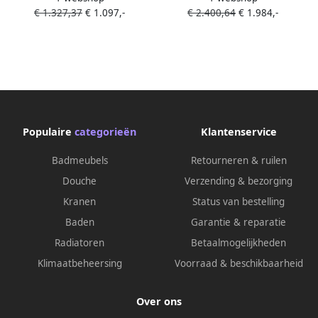
€ 1.327,37
€ 1.097,-
€ 2.400,64
€ 1.984,-
kraangaten Natuursteen
Rechthoek 2 kraangaten 2
Graniet gezoet & gekapt
wasbakken Natuursteen
8010278
Graniet gezoet & gekapt
8010288
Populaire
categorieën
Klantenservice
Badmeubels
Retourneren & ruilen
Douche
Verzending & bezorging
Kranen
Status van bestelling
Baden
Garantie & reparatie
Radiatoren
Betaalmogelijkheden
Klimaatbeheersing
Voorraad & beschikbaarheid
Over ons