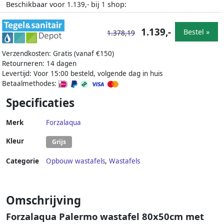
Beschikbaar voor
bij
shop:
1.139,-
1
1.139,-
Bestel »
1.378,19
Verzendkosten: Gratis (vanaf €150)
Retourneren: 14 dagen
Levertijd: Voor 15:00 besteld, volgende dag in huis
Betaalmethodes:
Specificaties
Merk
Forzalaqua
Kleur
Grijs
Categorie
Opbouw wastafels
,
Wastafels
Omschrijving
Forzalaqua Palermo wastafel 80x50cm met