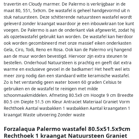
travertin en Cloudy marmer. De Palermo is verkrijgbaar in de
maat 80, 551, 5x9cm. De wastafel is geheel handgevormd uit n
stuk natuursteen. Deze schitterende natuursteen wastafel wordt
geleverd zonder kraangat waardoor je een inbouwkraan toe kunt
voegen. De Palermo is aan de onderkant vlak afgewerkt, zodat hij
als opzetwastafel gebruikt kan worden. De wastafel kan hierdoor
ook worden gecombineerd met onze massief eiken onderkasten
Gela, Ciro, Todi, Reno en Rosa. Ook kan de Palermo vrij hangend
aan de muur worden bevestigd. Hiervoor zijn extra steunen te
bestellen. Onderhoud Natuursteen is prachtig en geeft dat extra
warme en exclusieve gevoel in de badkamer! Het heeft wel iets
meer zorg nodig dan een standaard witte keramische wastafel.
Zo is het verstandig geen water boven 60 graden Celsius te
gebruiken en de wastafel te reinigen met milde
schoonmaakmiddelen. Afmeting 80.5x9 cm Hoogte 9 cm Breedte
80.5 cm Diepte 51.5 cm Kleur Antraciet Materiaal Graniet Vorm
Rechthoek Aantal wasbakken 1 wasbakken Aantal kraangaten 1
kraangat Waste uitvoering Zonder waste
Forzalaqua Palermo wastafel 80.5x51.5x9cm
Rechthoek 1 kraangat Natuursteen Graniet