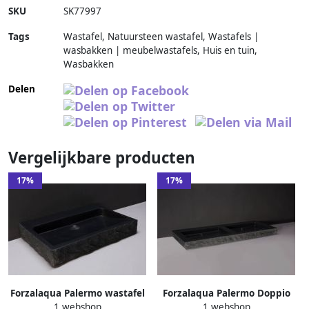
SKU
SK77997
Tags
Wastafel, Natuursteen wastafel, Wastafels |
wasbakken | meubelwastafels, Huis en tuin,
Wasbakken
Delen
Vergelijkbare producten
17%
17%
Forzalaqua Palermo wastafel
Forzalaqua Palermo Doppio
1 webshop
1 webshop
80.5x51.5x9cm Rechthoek 0
wastafel 140.5x51.5x9cm