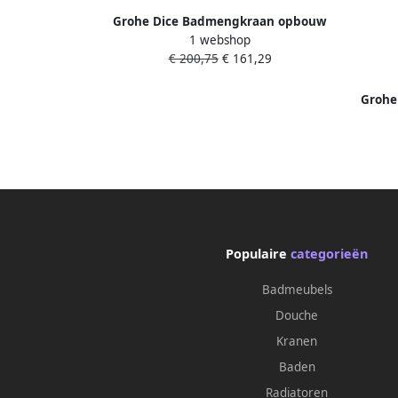
Grohe Dice Badmengkraan opbouw
1 webshop
mat zwart 1018722430
€ 200,75
€ 161,29
Grohe
bad
Populaire
categorieën
Badmeubels
Douche
Kranen
Baden
Radiatoren