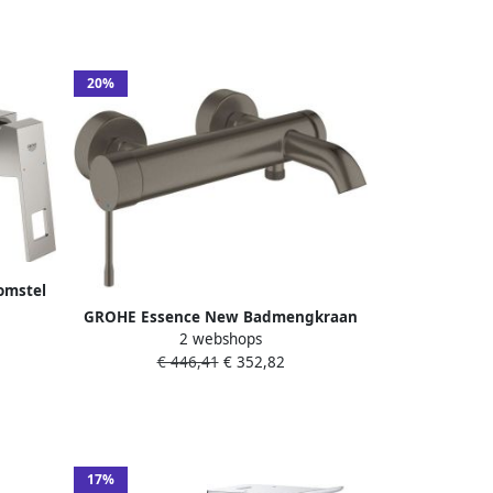
20%
omstel
140DC0
GROHE Essence New Badmengkraan
2 webshops
wand eengreeps 2-gats
€ 446,41
€ 352,82
omstelinrichting 193mm uitloop vast
hard graphite geborsteld
17%