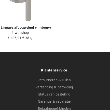
 Lineare afbouwdeel v. inbouw
1 webshop
kraan met omstel supersteel
€ 496,91
€ 381,-
24064DC1
Klantenservice
Retourneren & ruilen
Verzending & bezorging
Status van bestelling
Garantie & reparatie
Betaalmogelijkheden