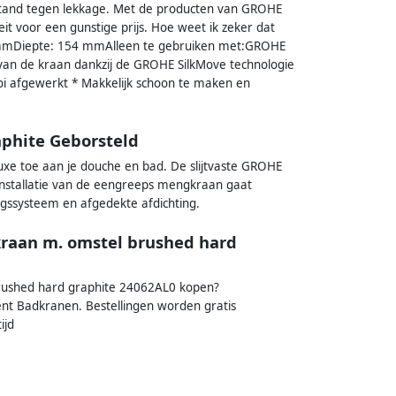
stand tegen lekkage. Met de producten van GROHE
it voor een gunstige prijs. Hoe weet ik zeker dat
mmDiepte: 154 mmAlleen te gebruiken met:GROHE
van de kraan dankzij de GROHE SilkMove technologie
oi afgewerkt * Makkelijk schoon te maken en
phite Geborsteld
e toe aan je douche en bad. De slijtvaste GROHE
installatie van de eengreeps mengkraan gaat
gssysteem en afgedekte afdichting.
raan m. omstel brushed hard
rushed hard graphite 24062AL0 kopen?
ment Badkranen. Bestellingen worden gratis
ijd