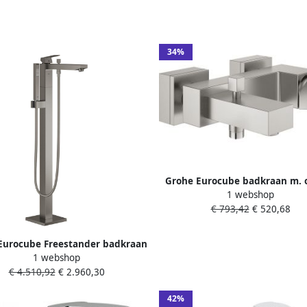
34%
Grohe Eurocube badkraan m. 
1 webshop
m. koppelingen supersteel 23
€ 793,42
€ 520,68
Eurocube Freestander badkraan
1 webshop
omstel m. douchehouder m.
€ 4.510,92
€ 2.960,30
ouche en doucheslang 125cm
hed hard graphite 23672AL1
42%