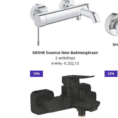
Gr
badkra
GROHE Essence New Badmengkraan
2 webshops
wand tweegreeps 2-gats
€ 416,-
€ 202,15
omstelinrichting 150'15mm hart
193mm uitloop vast chroom
19%
23%