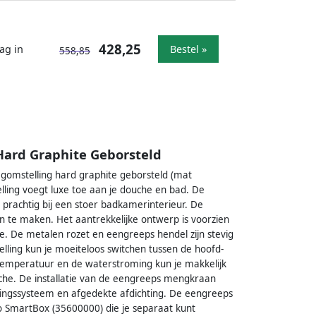
428,25
ag in
Bestel »
558,85
ard Graphite Geborsteld
mstelling hard graphite geborsteld (mat
ing voegt luxe toe aan je douche en bad. De
 prachtig bij een stoer badkamerinterieur. De
on te maken. Het aantrekkelijke ontwerp is voorzien
e. De metalen rozet en eengreeps hendel zijn stevig
elling kun je moeiteloos switchen tussen de hoofd-
temperatuur en de waterstroming kun je makkelijk
he. De installatie van de eengreeps mengkraan
ingssysteem en afgedekte afdichting. De eengreeps
 SmartBox (35600000) die je separaat kunt