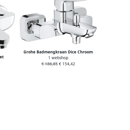
Grohe Badmengkraan Dice Chroom
et
1 webshop
chting
€ 186,85
€ 154,42
hroom