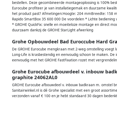
bestellen. Deze gecombineerde montageoplossing is 100% be
Eurocube profiteer je van installatiegemak en duurzame kwalite
het product past? Afmetingen:Hoogte: 204 mmBreedte: 158 
Rapido SmartBox 35 600 000 De voordelen * Lichte bediening 
* GROHE QuickFix: snelle en moeiteloze montage en direct mo
duurzaam dankzij de GROHE StarLight afwerking
Grohe Opbouwdeel Bad Euroccube Hard Gra
De GROHE Eurocube mengkraan met 2-weg omstelling voegt lux
Long-Life is krasbestendig en eenvoudig schoon te maken. De 
eenvoudig met het GROHE FastFixation rozet met vergrendelin
Grohe Eurocube afbouwdeel v. inbouw badk
graphite 24062AL0
GROHE Eurocube afbouwdeel v. inbouw badkraan m. omstel b
Sanitairwinkel.nl is dé Grohe specialist met een groot assorti
verzonden vanaf € 100 en je hebt standaard 30 dagen bedenkt