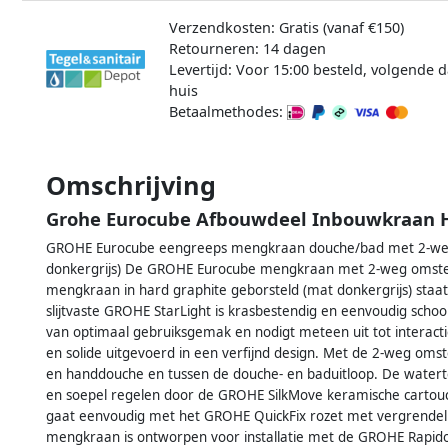
Verzendkosten: Gratis (vanaf €150)
Retourneren: 14 dagen
Levertijd: Voor 15:00 besteld, volgende d
huis
Betaalmethodes:
Omschrijving
Grohe Eurocube Afbouwdeel Inbouwkraan H
GROHE Eurocube eengreeps mengkraan douche/bad met 2-wego
donkergrijs) De GROHE Eurocube mengkraan met 2-weg omstell
mengkraan in hard graphite geborsteld (mat donkergrijs) staat
slijtvaste GROHE StarLight is krasbestendig en eenvoudig scho
van optimaal gebruiksgemak en nodigt meteen uit tot interacti
en solide uitgevoerd in een verfijnd design. Met de 2-weg omst
en handdouche en tussen de douche- en baduitloop. De water
en soepel regelen door de GROHE SilkMove keramische cartouc
gaat eenvoudig met het GROHE QuickFix rozet met vergrendel
mengkraan is ontworpen voor installatie met de GROHE Rapido