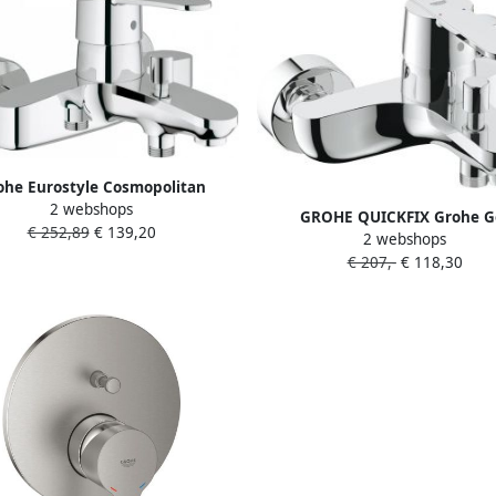
ohe Eurostyle Cosmopolitan
2 webshops
an met omstel en koppelingen
GROHE QUICKFIX Grohe G
€ 252,89
€ 139,20
chroom 33591002
2 webshops
badmengkraan met omstelinri
€ 207,-
€ 118,30
15mm hart 164mm uitloop c
32887000