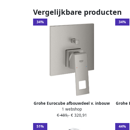
Vergelijkbare producten
34%
34%
Grohe Eurocube afbouwdeel v. inbouw
Grohe 
1 webshop
badkraan m. omstel supersteel
m. 
€ 489,-
€ 320,91
24062DC0
handd
brus
51%
44%