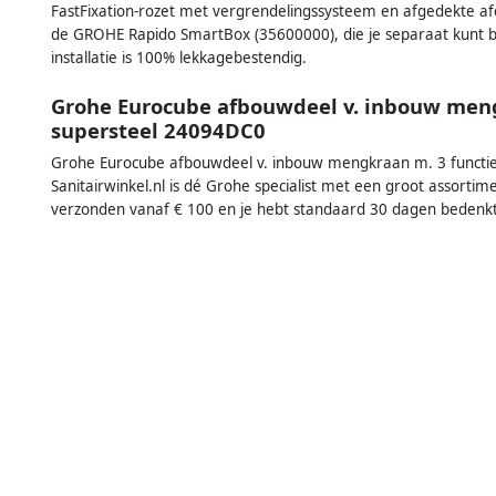
FastFixation-rozet met vergrendelingssysteem en afgedekte afd
de GROHE Rapido SmartBox (35600000), die je separaat kunt 
installatie is 100% lekkagebestendig.
Grohe Eurocube afbouwdeel v. inbouw meng
supersteel 24094DC0
Grohe Eurocube afbouwdeel v. inbouw mengkraan m. 3 functie
Sanitairwinkel.nl is dé Grohe specialist met een groot assorti
verzonden vanaf € 100 en je hebt standaard 30 dagen bedenkt