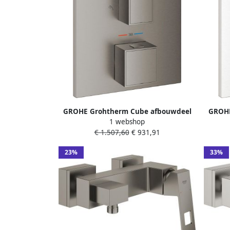
GROHE Grohtherm Cube afbouwdeel
GROHE
1 webshop
voor inbouw douchethermostaat met
voor 
€ 1.507,60
€ 931,91
omstelling voor hoofd- en handdouche
geborsteld hard graphite
23%
33%