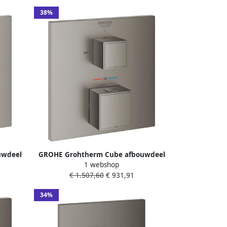
38%
uwdeel
GROHE Grohtherm Cube afbouwdeel
1 webshop
t met
voor inbouw badthermostaat met
€ 1.507,60
€ 931,91
 douche
geïntegreerde omstelling voor douche
l
en baduitloop hard graphite
34%