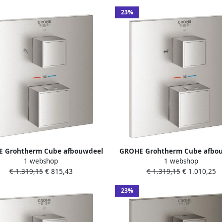
23%
 Grohtherm Cube afbouwdeel
GROHE Grohtherm Cube afbo
1 webshop
1 webshop
inbouw douchethermostaat met
voor inbouw badthermostaa
€ 1.319,15
€ 815,43
€ 1.319,15
€ 1.010,25
ling voor hoofd- en handdouche
geïntegreerde omstelling voor
supersteel
en baduitloop superstee
23%