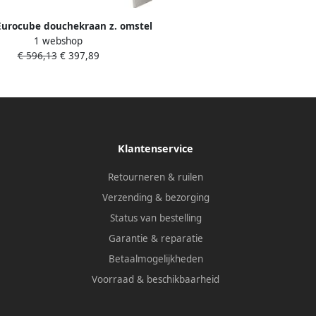
Eurocube douchekraan z. omstel
1 webshop
pelingen HOH=15cm supersteel
€ 596,13
€ 397,89
23145DC0
Klantenservice
Retourneren & ruilen
Verzending & bezorging
Status van bestelling
Garantie & reparatie
Betaalmogelijkheden
Voorraad & beschikbaarheid