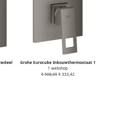
uwdeel
Grohe Eurocube Inbouwthermostaat 1
1 webshop
kraan
knop zonder omstel brushed hard
€ 508,05
€ 333,42
hard
graphite 24061AL0