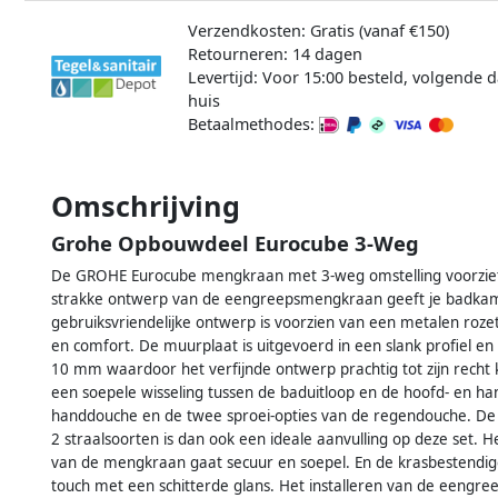
Verzendkosten: Gratis (vanaf €150)
Retourneren: 14 dagen
Levertijd: Voor 15:00 besteld, volgende d
huis
Betaalmethodes:
Omschrijving
Grohe Opbouwdeel Eurocube 3-Weg
De GROHE Eurocube mengkraan met 3-weg omstelling voorziet j
strakke ontwerp van de eengreepsmengkraan geeft je badkamer
gebruiksvriendelijke ontwerp is voorzien van een metalen rozet
en comfort. De muurplaat is uitgevoerd in een slank profiel 
10 mm waardoor het verfijnde ontwerp prachtig tot zijn recht 
een soepele wisseling tussen de baduitloop en de hoofd- en ha
handdouche en de twee sproei-opties van de regendouche. 
2 straalsoorten is dan ook een ideale aanvulling op deze set.
van de mengkraan gaat secuur en soepel. En de krasbestendige
touch met een schitterde glans. Het installeren van de eeng