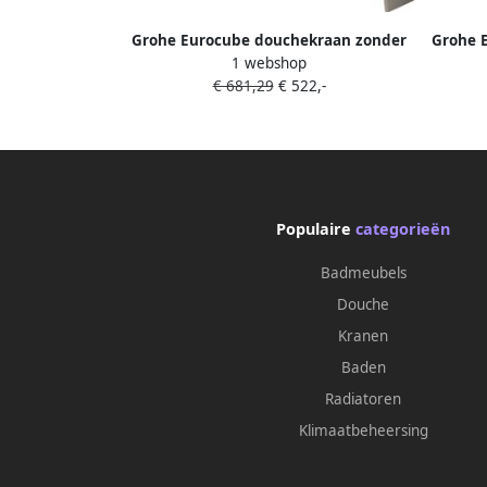
Grohe Eurocube douchekraan zonder
Grohe 
1 webshop
omstel m. koppelingen HOH=15cm
m. kop
€ 681,29
€ 522,-
brushed hard graphite 23145AL0
Populaire
categorieën
Badmeubels
Douche
Kranen
Baden
Radiatoren
Klimaatbeheersing