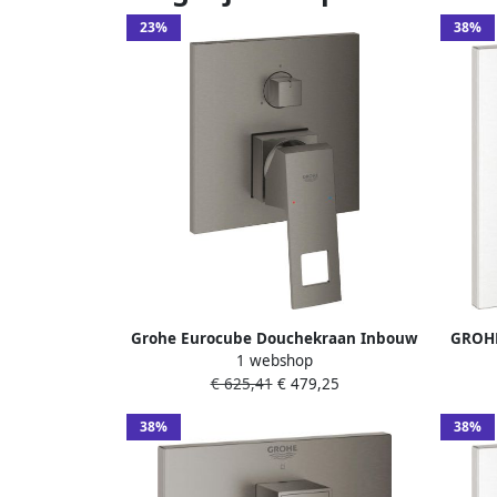
23%
38%
Grohe Eurocube Douchekraan Inbouw
GROHE
1 webshop
2 knoppen mengkraan brushed hard
voor 
€ 625,41
€ 479,25
graphite 24094AL0
omstel
38%
38%