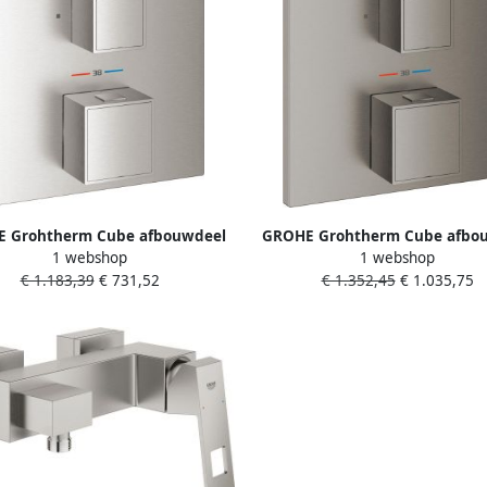
 Grohtherm Cube afbouwdeel
GROHE Grohtherm Cube afbo
1 webshop
1 webshop
thermostatische inbouwkraan
voor thermostatische inbouw
€ 1.183,39
€ 731,52
€ 1.352,45
€ 1.035,75
met 1 uitgang supersteel
met 1 uitgang geborsteld 
graphite