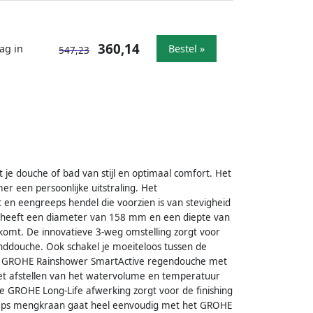
360,14
ag in
Bestel »
547,23
e douche of bad van stijl en optimaal comfort. Het
 een persoonlijke uitstraling. Het
 en eengreeps hendel die voorzien is van stevigheid
en heeft een diameter van 158 mm en een diepte van
komt. De innovatieve 3-weg omstelling zorgt voor
nddouche. Ook schakel je moeiteloos tussen de
De GROHE Rainshower SmartActive regendouche met
 Het afstellen van het watervolume en temperatuur
 GROHE Long-Life afwerking zorgt voor de finishing
reeps mengkraan gaat heel eenvoudig met het GROHE