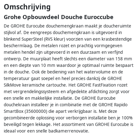
Omschrijving
Grohe Opbouwdeel Douche Euroccube
De GROHE Eurocube douchemengkraan maakt je doucheruimte
stijlvol af. De eengreeps douchemengkraan is uitgevoerd in
blinkend SuperSteel (RVS kleur) voorzien van een krasbestendige
beschermlaag. De metalen rozet en prachtig vormgegeven
metalen hendel zijn uitgevoerd in een duurzaam en verfijnd
ontwerp. De muurplaat heeft slechts een diameter van 158 mm
en een diepte van 10 mm waardoor je optimaal ruimte bespaart
in de douche. Ook de bediening van het watervolume en de
temperatuur gaat soepel en heel precies dankzij de GROHE
SilkMove keramische cartouche. Het GROHE FastFixation rozet
met vergrendelingssysteem en afgedekte afdichting zorgt voor
een snelle en makkelijke installatie. De GROHE Eurocube
douchekraan installeer je in combinatie met de GROHE Rapido
SmartBox (35600000) die apart verkrijgbaar is. Met deze
gecombineerde oplossing voor verborgen installatie ben je 100%
beveiligd tegen lekkage. Het assortiment van GROHE Eurocube is
ideaal voor een snelle badkamerrenovatie.