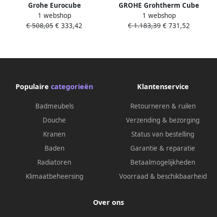
Grohe Eurocube
GROHE Grohtherm Cube
1 webshop
1 webshop
Inbouwthermostaat 1 knop
afbouwdeel voor
€ 508,05
€ 333,42
€ 1.183,39
€ 731,52
zonder omstel brushed hard
thermostatische
graphite 24061AL0
inbouwkraan met 1 uitgang
supersteel
Populaire
categorieën
Klantenservice
Badmeubels
Retourneren & ruilen
Douche
Verzending & bezorging
Kranen
Status van bestelling
Baden
Garantie & reparatie
Radiatoren
Betaalmogelijkheden
Klimaatbeheersing
Voorraad & beschikbaarheid
Over ons