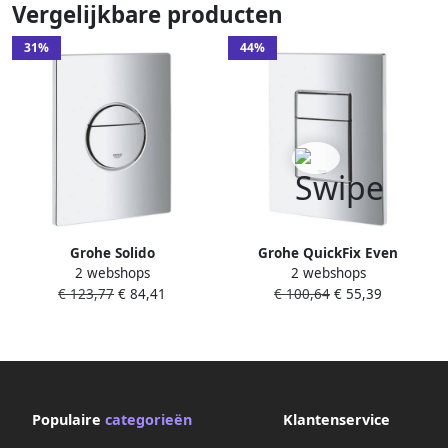
Vergelijkbare producten
31%
44%
Grohe Solido
Grohe QuickFix Even
2 webshops
2 webshops
bedieningspaneel dual flush
bedieningspaneel chroom
€ 123,77
€ 84,41
€ 100,64
€ 55,39
sail 2 knops chroom
voor QuickFix Rapid SL
38965000
Populaire
categorieën
Klantenservice