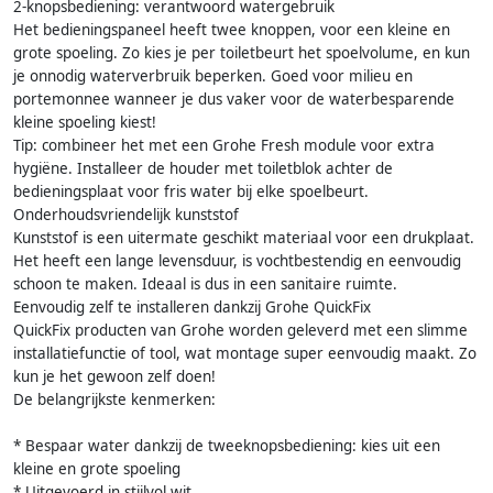
2-knopsbediening: verantwoord watergebruik
Het bedieningspaneel heeft twee knoppen, voor een kleine en
grote spoeling. Zo kies je per toiletbeurt het spoelvolume, en kun
je onnodig waterverbruik beperken. Goed voor milieu en
portemonnee wanneer je dus vaker voor de waterbesparende
kleine spoeling kiest!
Tip: combineer het met een Grohe Fresh module voor extra
hygiëne. Installeer de houder met toiletblok achter de
bedieningsplaat voor fris water bij elke spoelbeurt.
Onderhoudsvriendelijk kunststof
Kunststof is een uitermate geschikt materiaal voor een drukplaat.
Het heeft een lange levensduur, is vochtbestendig en eenvoudig
schoon te maken. Ideaal is dus in een sanitaire ruimte.
Eenvoudig zelf te installeren dankzij Grohe QuickFix
QuickFix producten van Grohe worden geleverd met een slimme
installatiefunctie of tool, wat montage super eenvoudig maakt. Zo
kun je het gewoon zelf doen!
De belangrijkste kenmerken:
* Bespaar water dankzij de tweeknopsbediening: kies uit een
kleine en grote spoeling
* Uitgevoerd in stijlvol wit