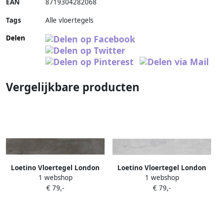
EAN
8719304282068
Tags
Alle vloertegels
Delen
Vergelijkbare producten
Loetino Vloertegel London
Loetino Vloertegel London
1 webshop
1 webshop
10x60 cm Clay
10x60 cm White
€ 79,-
€ 79,-