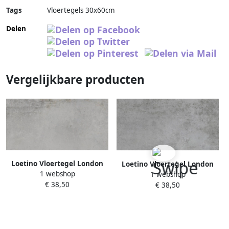
Tags
Vloertegels 30x60cm
Delen
Vergelijkbare producten
Loetino Vloertegel London
Loetino Vloertegel London
1 webshop
30x60 cm Sand
1 webshop
30x60 cm Grey
€ 38,50
€ 38,50