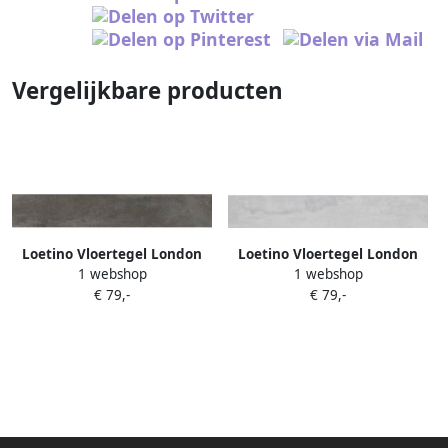
Vergelijkbare producten
Loetino Vloertegel London
Loetino Vloertegel London
1 webshop
1 webshop
10x60 cm Clay
10x60 cm White
€ 79,-
€ 79,-