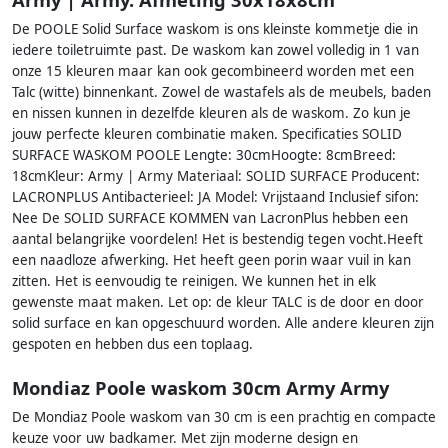
De POOLE Solid Surface waskom is ons kleinste kommetje die in
iedere toiletruimte past. De waskom kan zowel volledig in 1 van
onze 15 kleuren maar kan ook gecombineerd worden met een
Talc (witte) binnenkant. Zowel de wastafels als de meubels, baden
en nissen kunnen in dezelfde kleuren als de waskom. Zo kun je
jouw perfecte kleuren combinatie maken. Specificaties SOLID
SURFACE WASKOM POOLE Lengte: 30cmHoogte: 8cmBreed:
18cmKleur: Army | Army Materiaal: SOLID SURFACE Producent:
LACRONPLUS Antibacterieel: JA Model: Vrijstaand Inclusief sifon:
Nee De SOLID SURFACE KOMMEN van LacronPlus hebben een
aantal belangrijke voordelen! Het is bestendig tegen vocht.Heeft
een naadloze afwerking. Het heeft geen porin waar vuil in kan
zitten. Het is eenvoudig te reinigen. We kunnen het in elk
gewenste maat maken. Let op: de kleur TALC is de door en door
solid surface en kan opgeschuurd worden. Alle andere kleuren zijn
gespoten en hebben dus een toplaag.
Mondiaz Poole waskom 30cm Army Army
De Mondiaz Poole waskom van 30 cm is een prachtig en compacte
keuze voor uw badkamer. Met zijn moderne design en