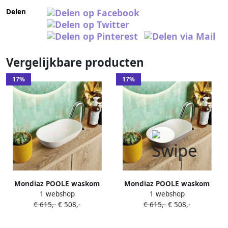
Delen
Vergelijkbare producten
17%
17%
Mondiaz POOLE waskom
Mondiaz POOLE waskom
1 webshop
1 webshop
30x18x8cm ovaal opbouw
30x18x8cm ovaal opbouw
€ 615,-
€ 508,-
€ 615,-
€ 508,-
Solid Surface linen | talc
Solid Surface smoke | talc
M82003LinenTalc
M82006SmokeTalc