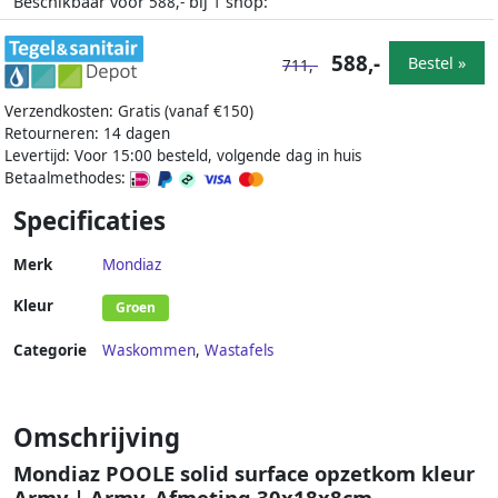
Beschikbaar voor
bij
shop:
588,-
1
588,-
Bestel »
711,-
Verzendkosten: Gratis (vanaf €150)
Retourneren: 14 dagen
Levertijd: Voor 15:00 besteld, volgende dag in huis
Betaalmethodes:
Specificaties
Merk
Mondiaz
Kleur
Groen
Categorie
Waskommen
,
Wastafels
Omschrijving
Mondiaz POOLE solid surface opzetkom kleur
Army | Army. Afmeting 30x18x8cm