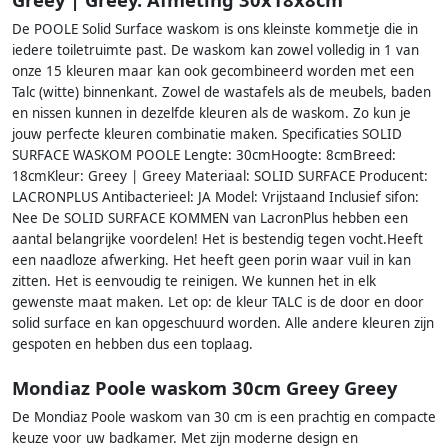
De POOLE Solid Surface waskom is ons kleinste kommetje die in
iedere toiletruimte past. De waskom kan zowel volledig in 1 van
onze 15 kleuren maar kan ook gecombineerd worden met een
Talc (witte) binnenkant. Zowel de wastafels als de meubels, baden
en nissen kunnen in dezelfde kleuren als de waskom. Zo kun je
jouw perfecte kleuren combinatie maken. Specificaties SOLID
SURFACE WASKOM POOLE Lengte: 30cmHoogte: 8cmBreed:
18cmKleur: Greey | Greey Materiaal: SOLID SURFACE Producent:
LACRONPLUS Antibacterieel: JA Model: Vrijstaand Inclusief sifon:
Nee De SOLID SURFACE KOMMEN van LacronPlus hebben een
aantal belangrijke voordelen! Het is bestendig tegen vocht.Heeft
een naadloze afwerking. Het heeft geen porin waar vuil in kan
zitten. Het is eenvoudig te reinigen. We kunnen het in elk
gewenste maat maken. Let op: de kleur TALC is de door en door
solid surface en kan opgeschuurd worden. Alle andere kleuren zijn
gespoten en hebben dus een toplaag.
Mondiaz Poole waskom 30cm Greey Greey
De Mondiaz Poole waskom van 30 cm is een prachtig en compacte
keuze voor uw badkamer. Met zijn moderne design en