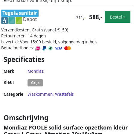
Beschikbaar voor
bij
shop:
588,-
1
588,-
Bestel »
711,-
Verzendkosten: Gratis (vanaf €150)
Retourneren: 14 dagen
Levertijd: Voor 15:00 besteld, volgende dag in huis
Betaalmethodes:
Specificaties
Merk
Mondiaz
Kleur
Grijs
Categorie
Waskommen
,
Wastafels
Omschrijving
Mondiaz POOLE solid surface opzetkom kleur
Greey | Greey. Afmeting 30x18x8cm