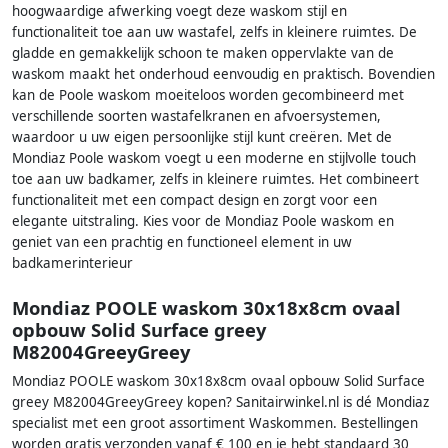
hoogwaardige afwerking voegt deze waskom stijl en
functionaliteit toe aan uw wastafel, zelfs in kleinere ruimtes. De
gladde en gemakkelijk schoon te maken oppervlakte van de
waskom maakt het onderhoud eenvoudig en praktisch. Bovendien
kan de Poole waskom moeiteloos worden gecombineerd met
verschillende soorten wastafelkranen en afvoersystemen,
waardoor u uw eigen persoonlijke stijl kunt creëren. Met de
Mondiaz Poole waskom voegt u een moderne en stijlvolle touch
toe aan uw badkamer, zelfs in kleinere ruimtes. Het combineert
functionaliteit met een compact design en zorgt voor een
elegante uitstraling. Kies voor de Mondiaz Poole waskom en
geniet van een prachtig en functioneel element in uw
badkamerinterieur
Mondiaz POOLE waskom 30x18x8cm ovaal
opbouw Solid Surface greey
M82004GreeyGreey
Mondiaz POOLE waskom 30x18x8cm ovaal opbouw Solid Surface
greey M82004GreeyGreey kopen? Sanitairwinkel.nl is dé Mondiaz
specialist met een groot assortiment Waskommen. Bestellingen
worden gratis verzonden vanaf € 100 en je hebt standaard 30