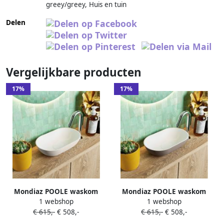
greey/greey, Huis en tuin
Delen
Vergelijkbare producten
17%
17%
Mondiaz POOLE waskom
Mondiaz POOLE waskom
1 webshop
1 webshop
30x18x8cm ovaal opbouw
30x18x8cm ovaal opbouw
€ 615,-
€ 508,-
€ 615,-
€ 508,-
Solid Surface linen | talc
Solid Surface smoke | talc
M82003LinenTalc
M82006SmokeTalc