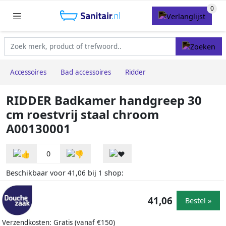
Accessoires
Bad accessoires
Ridder
RIDDER Badkamer handgreep 30
cm roestvrij staal chroom
A00130001
0
Beschikbaar voor
bij
shop:
41,06
1
41,06
Bestel »
Verzendkosten: Gratis (vanaf €150)