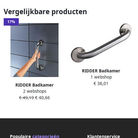
Vergelijkbare producten
17%
RIDDER Badkamer
1 webshop
handgreep 30 cm geborsteld
€ 38,01
roestvrij staal A00130051
RIDDER Badkamer
2 webshops
handgreep 30 cm roestvrij
€ 49,19
€ 40,66
staal chroom A0013011
Populaire
categorieën
Klantenservice