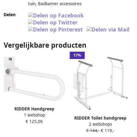
tuin, Badkamer accessoires
Delen
Vergelijkbare producten
17%
RIDDER Handgreep
1 webshop
inklapbaar 55 5 cm 100 kg
RIDDER Toilet handgreep
€ 125,06
A0130101
2 webshops
mobiel 100 kg wit A0110101
€ 144,-
€ 119,-