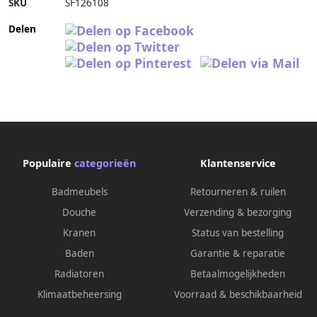
SKU
SF126108
Delen
Populaire
categorieën
Klantenservice
Badmeubels
Retourneren & ruilen
Douche
Verzending & bezorging
Kranen
Status van bestelling
Baden
Garantie & reparatie
Radiatoren
Betaalmogelijkheden
Klimaatbeheersing
Voorraad & beschikbaarheid