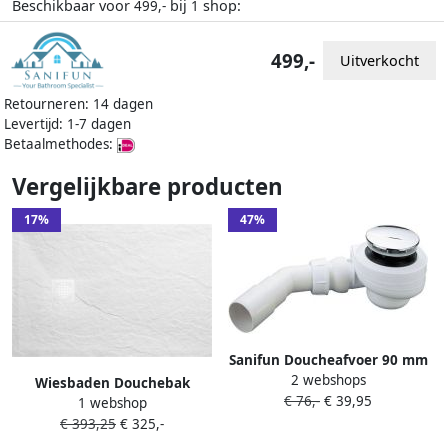
Beschikbaar voor
bij
shop:
499,-
1
499,-
Uitverkocht
Retourneren: 14 dagen
Levertijd: 1-7 dagen
Betaalmethodes:
Vergelijkbare producten
17%
47%
Sanifun Doucheafvoer 90 mm
2 webshops
chroom– geschikt voor
Wiesbaden Douchebak
€ 76,-
€ 39,95
Stonea douchebakken
1 webshop
Stonea Antislip Composiet
€ 393,25
€ 325,-
80x90x3 cm Inkortbaar Mat
Wit