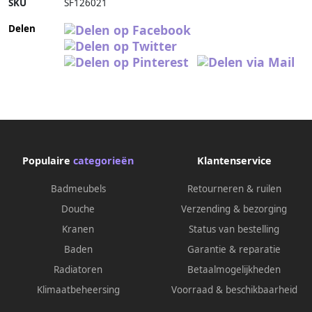
SKU
SF126021
Delen
Populaire
categorieën
Klantenservice
Badmeubels
Retourneren & ruilen
Douche
Verzending & bezorging
Kranen
Status van bestelling
Baden
Garantie & reparatie
Radiatoren
Betaalmogelijkheden
Klimaatbeheersing
Voorraad & beschikbaarheid