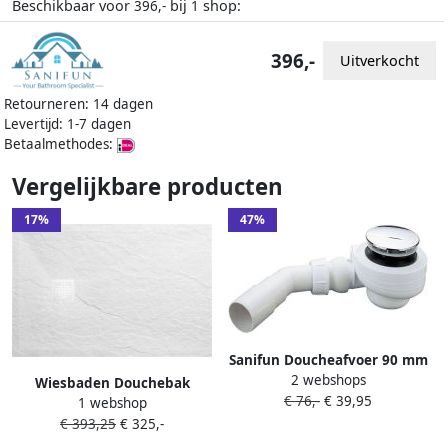
Beschikbaar voor
bij
shop:
396,-
1
396,-
Uitverkocht
Retourneren: 14 dagen
Levertijd: 1-7 dagen
Betaalmethodes:
Vergelijkbare producten
17%
47%
Sanifun Doucheafvoer 90 mm
2 webshops
chroom– geschikt voor
Wiesbaden Douchebak
€ 76,-
€ 39,95
Stonea douchebakken
1 webshop
Stonea Antislip Composiet
€ 393,25
€ 325,-
80x90x3 cm Inkortbaar Mat
Wit