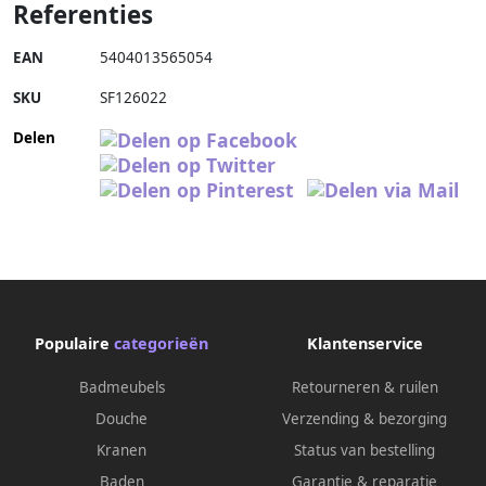
Referenties
EAN
5404013565054
SKU
SF126022
Delen
Populaire
categorieën
Klantenservice
Badmeubels
Retourneren & ruilen
Douche
Verzending & bezorging
Kranen
Status van bestelling
Baden
Garantie & reparatie