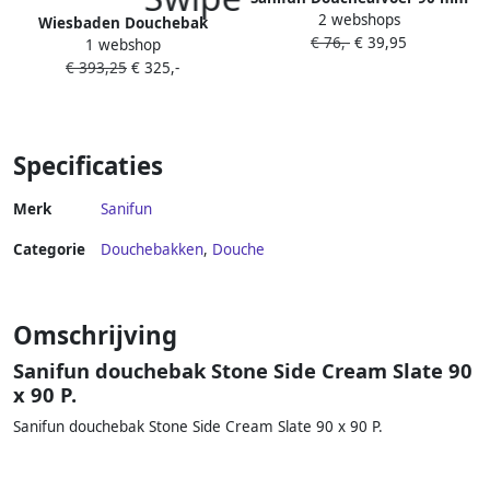
2 webshops
chroom– geschikt voor
Wiesbaden Douchebak
€ 76,-
€ 39,95
Stonea douchebakken
1 webshop
Stonea Antislip Composiet
€ 393,25
€ 325,-
80x90x3 cm Inkortbaar Mat
Wit
Specificaties
Merk
Sanifun
Categorie
Douchebakken
,
Douche
Omschrijving
Sanifun douchebak Stone Side Cream Slate 90
x 90 P.
Sanifun douchebak Stone Side Cream Slate 90 x 90 P.