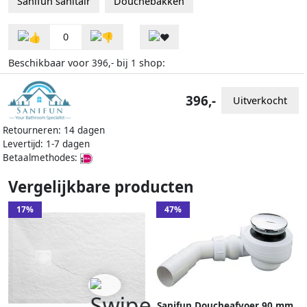
Sanifun sanitair
Douchebakken
0
Beschikbaar voor
bij
shop:
396,-
1
396,-
Uitverkocht
Retourneren: 14 dagen
Levertijd: 1-7 dagen
Betaalmethodes:
Vergelijkbare producten
17%
47%
Sanifun Doucheafvoer 90 mm