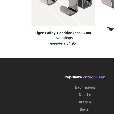
Tig
Tiger Caddy Handdoekhaak voor
gl
2 webshops
douchecabine 68 mm dubbel Chroom
€ 30,19
€ 24,95
800293
Populaire
categorieën
Badmeubels
Douche
Kranen
Baden