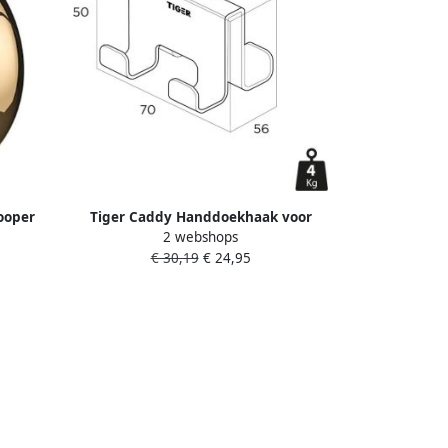
ooper
Tiger Caddy Handdoekhaak voor
2 webshops
douchecabine 68 mm dubbel Zwart
€ 30,19
€ 24,95
800294