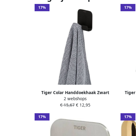
17%
17%
Tiger Colar Handdoekhaak Zwart
Tiger
2 webshops
1314630746
€ 15,67
€ 12,95
17%
17%