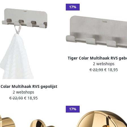
17%
Tiger Colar Multihaak RVS geb
2 webshops
15.5x4.9x2cm 131473094
€ 22,93
€ 18,95
 Colar Multihaak RVS gepolijst
2 webshops
15.5x4.9x2cm 1314730346
€ 22,93
€ 18,95
17%