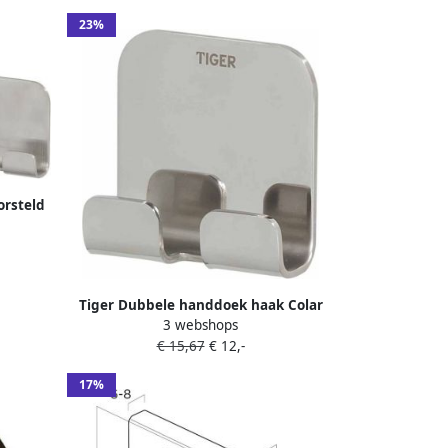
23%
orsteld
6
Tiger Dubbele handdoek haak Colar
3 webshops
chroom 1314630346
€ 15,67
€ 12,-
17%