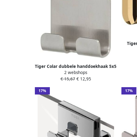
Tige
Tiger Colar dubbele handdoekhaak 5x5
2 webshops
cm geborsteld RVS
€ 15,67
€ 12,95
17%
17%