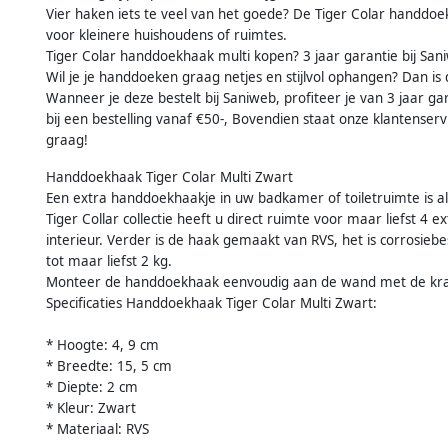
Vier haken iets te veel van het goede? De Tiger Colar handdo
voor kleinere huishoudens of ruimtes.
Tiger Colar handdoekhaak multi kopen? 3 jaar garantie bij San
Wil je je handdoeken graag netjes en stijlvol ophangen? Dan i
Wanneer je deze bestelt bij Saniweb, profiteer je van 3 jaar gara
bij een bestelling vanaf €50-, Bovendien staat onze klantenser
graag!
Handdoekhaak Tiger Colar Multi Zwart
Een extra handdoekhaakje in uw badkamer of toiletruimte is al
Tiger Collar collectie heeft u direct ruimte voor maar liefst 4
interieur. Verder is de haak gemaakt van RVS, het is corrosie
tot maar liefst 2 kg.
Monteer de handdoekhaak eenvoudig aan de wand met de kra
Specificaties Handdoekhaak Tiger Colar Multi Zwart:
* Hoogte: 4, 9 cm
* Breedte: 15, 5 cm
* Diepte: 2 cm
* Kleur: Zwart
* Materiaal: RVS