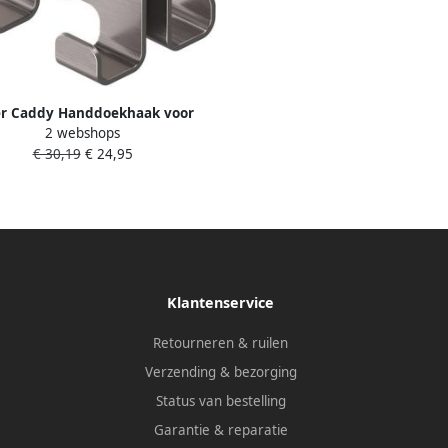
er Caddy Handdoekhaak voor
2 webshops
aswand 6-8mm dubbel RVS
€ 30,19
€ 24,95
geborsteld 800295
Klantenservice
Retourneren & ruilen
Verzending & bezorging
Status van bestelling
Garantie & reparatie