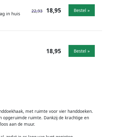
18,95
Bestel »
22,93
ag in huis
18,95
Bestel »
handdoekhaak, met ruimte voor vier handdoeken.
en opgeruimde ruimte. Dankzij de krachtige en
floos aan de muur.
l, zodat je er lang van kunt genieten.