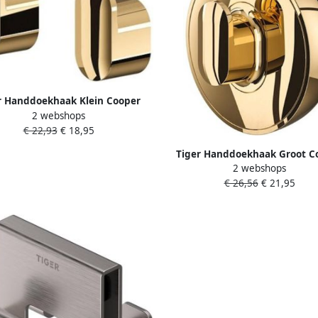
r Handdoekhaak Klein Cooper
2 webshops
Goud (2 Stuks)
€ 22,93
€ 18,95
Tiger Handdoekhaak Groot C
2 webshops
Goud
€ 26,56
€ 21,95