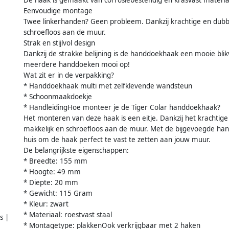
Eenvoudige montage
Twee linkerhanden? Geen probleem. Dankzij krachtige en dubbe
schroefloos aan de muur.
Strak en stijlvol design
Dankzij de strakke belijning is de handdoekhaak een mooie blik
meerdere handdoeken mooi op!
Wat zit er in de verpakking?
* Handdoekhaak multi met zelfklevende wandsteun
* Schoonmaakdoekje
* HandleidingHoe monteer je de Tiger Colar handdoekhaak?
Het monteren van deze haak is een eitje. Dankzij het krachtig
makkelijk en schroefloos aan de muur. Met de bijgevoegde han
huis om de haak perfect te vast te zetten aan jouw muur.
De belangrijkste eigenschappen:
* Breedte: 155 mm
* Hoogte: 49 mm
* Diepte: 20 mm
* Gewicht: 115 Gram
* Kleur: zwart
* Materiaal: roestvast staal
s |
* Montagetype: plakkenOok verkrijgbaar met 2 haken