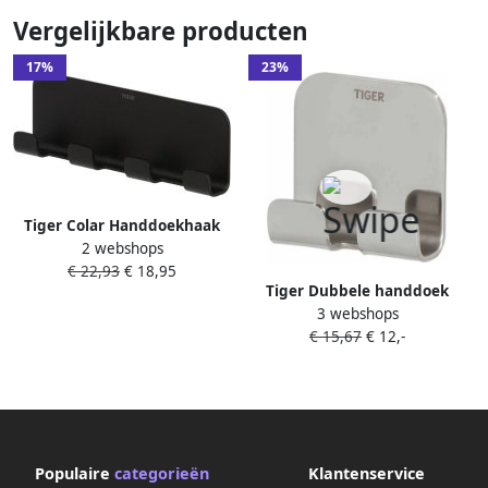
Vergelijkbare producten
17%
23%
Tiger Colar Handdoekhaak
2 webshops
multi Zwart 1314730746
€ 22,93
€ 18,95
Tiger Dubbele handdoek
3 webshops
haak Colar chroom
€ 15,67
€ 12,-
1314630346
Populaire
categorieën
Klantenservice