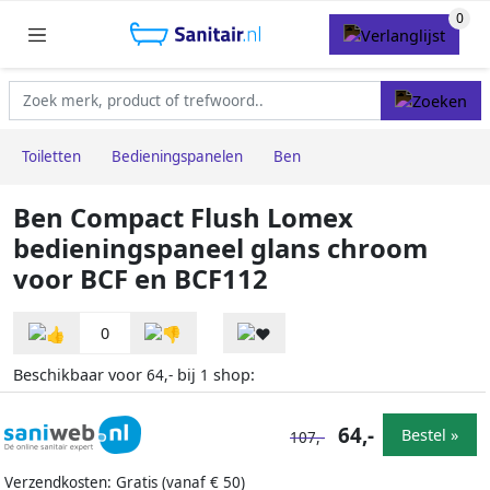
Toiletten
Bedieningspanelen
Ben
Ben Compact Flush Lomex
bedieningspaneel glans chroom
voor BCF en BCF112
0
Beschikbaar voor
bij
shop:
64,-
1
64,-
Bestel »
107,-
Verzendkosten: Gratis (vanaf € 50)