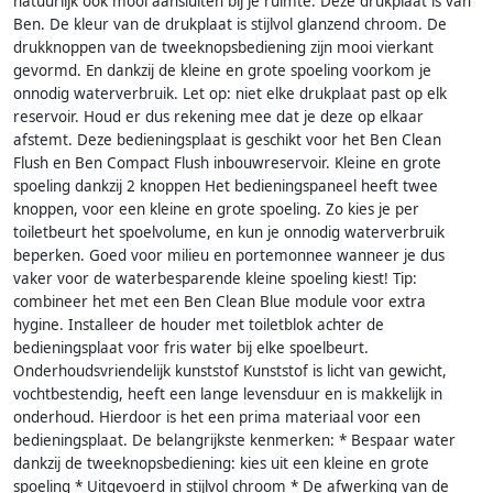
natuurlijk ook mooi aansluiten bij je ruimte. Deze drukplaat is van
Ben. De kleur van de drukplaat is stijlvol glanzend chroom. De
drukknoppen van de tweeknopsbediening zijn mooi vierkant
gevormd. En dankzij de kleine en grote spoeling voorkom je
onnodig waterverbruik. Let op: niet elke drukplaat past op elk
reservoir. Houd er dus rekening mee dat je deze op elkaar
afstemt. Deze bedieningsplaat is geschikt voor het Ben Clean
Flush en Ben Compact Flush inbouwreservoir. Kleine en grote
spoeling dankzij 2 knoppen Het bedieningspaneel heeft twee
knoppen, voor een kleine en grote spoeling. Zo kies je per
toiletbeurt het spoelvolume, en kun je onnodig waterverbruik
beperken. Goed voor milieu en portemonnee wanneer je dus
vaker voor de waterbesparende kleine spoeling kiest! Tip:
combineer het met een Ben Clean Blue module voor extra
hygine. Installeer de houder met toiletblok achter de
bedieningsplaat voor fris water bij elke spoelbeurt.
Onderhoudsvriendelijk kunststof Kunststof is licht van gewicht,
vochtbestendig, heeft een lange levensduur en is makkelijk in
onderhoud. Hierdoor is het een prima materiaal voor een
bedieningsplaat. De belangrijkste kenmerken: * Bespaar water
dankzij de tweeknopsbediening: kies uit een kleine en grote
spoeling * Uitgevoerd in stijlvol chroom * De afwerking van de