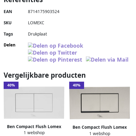
EAN
8714175903524
SKU
LOMEXC
Tags
Drukplaat
Delen
Vergelijkbare producten
40%
40%
Ben Compact Flush Lomex
Ben Compact Flush Lomex
1 webshop
bedieningspaneel glans wit
1 webshop
bedieningspaneel rvs voor