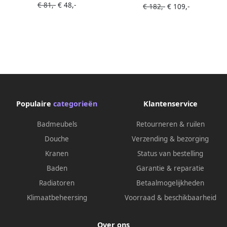
€ 81,-
€ 48,-
voor BCF en BCF112
€ 182,-
€ 109,-
BCF en BCF112
Populaire
categorieën
Klantenservice
Badmeubels
Retourneren & ruilen
Douche
Verzending & bezorging
Kranen
Status van bestelling
Baden
Garantie & reparatie
Radiatoren
Betaalmogelijkheden
Klimaatbeheersing
Voorraad & beschikbaarheid
Over ons