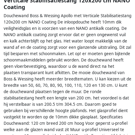
Verticale Stabilisatiestang 120x200 cm NANO
Coating
Douchewand Boss & Wessing Apollo met Verticale Stabilisatiestang
120x200 cm NANO Coating De inloopdouche heeft 10mm dik
veiligheidsglas en is voorzien van een NANO antikalk coating. De
NANO antikalk coating zorgt ervoor dat er geen ongewenst vuil
en kalk achterblijft op het glas. Het water loopt makkelijk van de
wand af en de coating zorgt voor een glanzende uitstraling. Dit zal
tijd besparen met schoonmaken. Let op! er moeten geen bijtende
schoonmaakmiddelen gebruikt worden. De douchewand heeft
geen vloerbevestiging, waardoor u de wand direct na het
plaatsen transparant kunt afkitten. De mooie douchewand van
Boss & Wessing heeft meerder breedtematen. U kan kiezen uit de
breedte van 50, 60, 70, 80, 90, 100, 110, 120 en 130 cm. U kunt
de douchewand plaatsen tegen de muur. De ronde
stabilisatiestang heeft een lengte van 200 cm. het voordeel is dat
hij verstelbaar is van 200.5 t/m 304.5 cm. Daarom goed te
gebruiken bij verschillende hoogte plafonds. Het glasprofiel dient
vastgekit te worden op de 10mm dikke glasplaat. Specificaties
Douchewand: 120 cm breed 200 cm hoog Voor geperst u-profiel
welke aan de glazen wand vast zit Muur u-profiel Universeel te