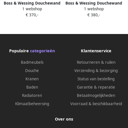
Boss & Wessing Douchewand
Boss & Wessing Douchewand
1 webshop
1 webshop
BWS Apollo met Verticale
BWS Apollo met Verticale
€ 370,-
€ 380,-
Stabilisatiestang 60x200 cm
Stabilisatiestang 80x200 cm
NANO Coating
NANO Coating
Populaire
categorieën
Klantenservice
Badmeubels
Retourneren & ruilen
Douche
Verzending & bezorging
Kranen
Status van bestelling
Baden
Garantie & reparatie
Radiatoren
Betaalmogelijkheden
Klimaatbeheersing
Voorraad & beschikbaarheid
Over ons