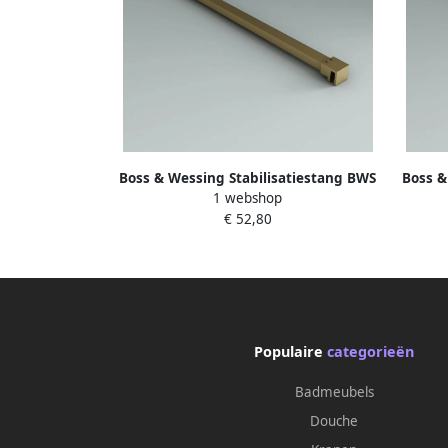
Boss & Wessing Stabilisatiestang BWS
Boss &
1 webshop
Antonia Tot 100 cm Geborsteld Goud
Antoni
€ 52,80
Populaire
categorieën
Badmeubels
Douche