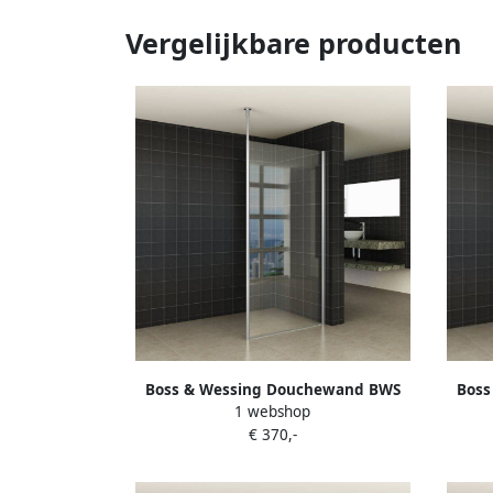
Vergelijkbare producten
Boss & Wessing Douchewand BWS
Boss
1 webshop
Apollo met Verticale Stabilisatiestang
Apollo
€ 370,-
60x200 cm NANO Coating