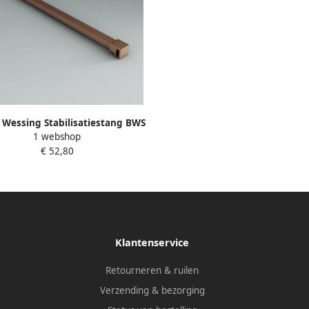
 Wessing Stabilisatiestang BWS
1 webshop
a Tot 100 cm Geborsteld Koper
€ 52,80
Klantenservice
Retourneren & ruilen
Verzending & bezorging