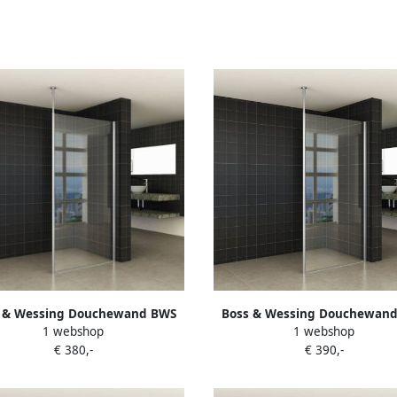
 & Wessing Douchewand BWS
Boss & Wessing Douchewan
1 webshop
1 webshop
 met Verticale Stabilisatiestang
Apollo met Verticale Stabilisat
€ 380,-
€ 390,-
80x200 cm NANO Coating
100x200 cm NANO Coati