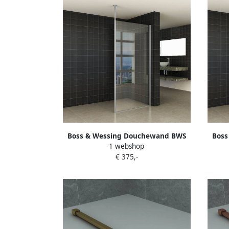
Boss & Wessing Douchewand BWS
Boss
1 webshop
Apollo met Verticale Stabilisatiestang
Apollo
€ 375,-
70x200 cm NANO Coating
1