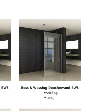
d BWS
Boss & Wessing Douchewand BWS
1 webshop
iestang
Apollo met Verticale Stabilisatiestang
€ 400,-
ng
120x200 cm NANO Coating