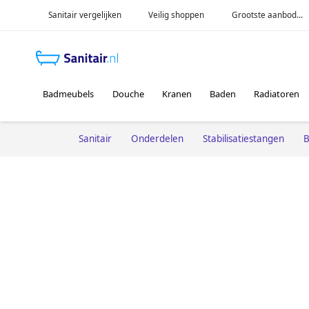
Sanitair vergelijken
Veilig shoppen
Grootste aanbod...
Badmeubels
Douche
Kranen
Baden
Radiatoren
Sanitair
Onderdelen
Stabilisatiestangen
B