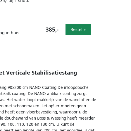
bij
shop:
85,-
1
385,-
Bestel »
ag in huis
Verticale Stabilisatiestang
estang 90x200 cm NANO Coating De inloopdouche
tikalk coating. De NANO antikalk coating zorgt
glas. Het water loopt makkelijk van de wand af en de
sparen met schoonmaken. Let op! er moeten geen
 heeft geen vloerbevestiging, waardoor u de
ooie douchewand van Boss & Wessing heeft meerder
 90, 100, 110, 120 en 130 cm. U kunt de
g heeft een lengte van 200 cm. het voordeel is dat