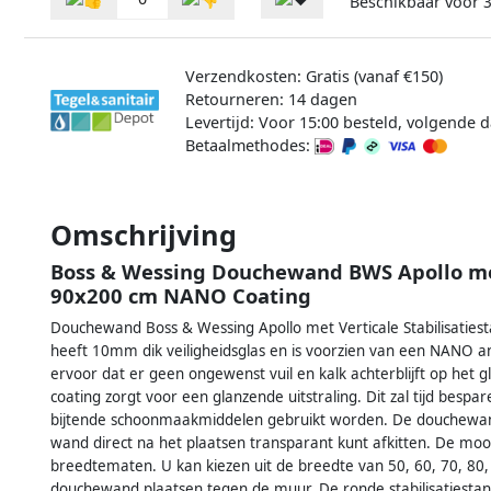
Beschikbaar voor
3
Verzendkosten: Gratis (vanaf €150)
Retourneren: 14 dagen
Levertijd: Voor 15:00 besteld, volgende d
Betaalmethodes:
Omschrijving
Boss & Wessing Douchewand BWS Apollo met 
90x200 cm NANO Coating
Douchewand Boss & Wessing Apollo met Verticale Stabilisati
heeft 10mm dik veiligheidsglas en is voorzien van een NANO an
ervoor dat er geen ongewenst vuil en kalk achterblijft op het 
coating zorgt voor een glanzende uitstraling. Dit zal tijd be
bijtende schoonmaakmiddelen gebruikt worden. De douchewand
wand direct na het plaatsen transparant kunt afkitten. De m
breedtematen. U kan kiezen uit de breedte van 50, 60, 70, 80,
douchewand plaatsen tegen de muur. De ronde stabilisatiestan