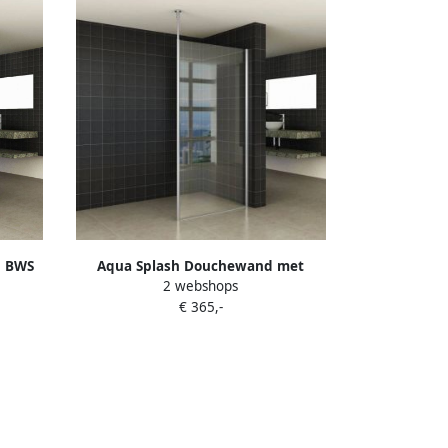
d BWS
Aqua Splash Douchewand met
2 webshops
iestang
Verticale Stabilisatiestang 10 mm
€ 365,-
ng
NANO Coating Douchewand Met
Verticale Stabilisatiestang 50x200 cm