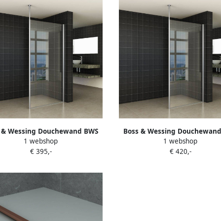
 & Wessing Douchewand BWS
Boss & Wessing Douchewan
1 webshop
1 webshop
 met Verticale Stabilisatiestang
Apollo met Verticale Stabilisat
€ 395,-
€ 420,-
10x200 cm NANO Coating
130x200 cm NANO Coati