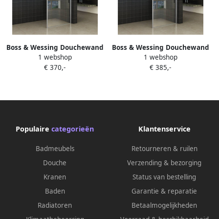
Boss & Wessing Douchewand
Boss & Wessing Douchewand
1 webshop
1 webshop
BWS Apollo met Verticale
BWS Apollo met Verticale
€ 370,-
€ 385,-
Stabilisatiestang 60x200 cm
Stabilisatiestang 90x200 cm
NANO Coating
NANO Coating
Populaire
categorieën
Klantenservice
Badmeubels
Retourneren & ruilen
Douche
Verzending & bezorging
Kranen
Status van bestelling
Baden
Garantie & reparatie
Radiatoren
Betaalmogelijkheden