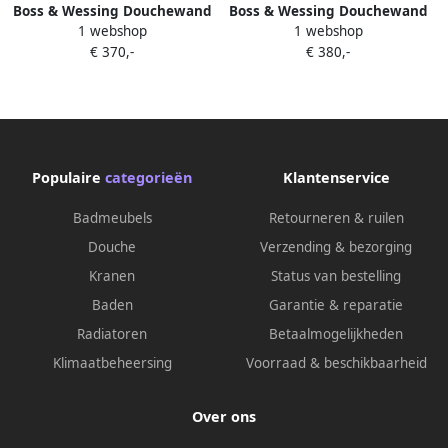
Boss & Wessing Douchewand
Boss & Wessing Douchewand
1 webshop
1 webshop
BWS Apollo met Verticale
BWS Apollo met Verticale
€ 370,-
€ 380,-
Stabilisatiestang 60x200 cm
Stabilisatiestang 80x200 cm
NANO Coating
NANO Coating
Populaire
categorieën
Klantenservice
Badmeubels
Retourneren & ruilen
Douche
Verzending & bezorging
Kranen
Status van bestelling
Baden
Garantie & reparatie
Radiatoren
Betaalmogelijkheden
Klimaatbeheersing
Voorraad & beschikbaarheid
Over ons