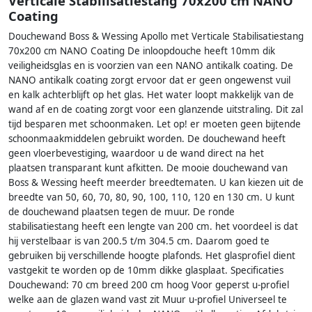
Verticale Stabilisatiestang 70x200 cm NANO
Coating
Douchewand Boss & Wessing Apollo met Verticale Stabilisatiestang
70x200 cm NANO Coating De inloopdouche heeft 10mm dik
veiligheidsglas en is voorzien van een NANO antikalk coating. De
NANO antikalk coating zorgt ervoor dat er geen ongewenst vuil
en kalk achterblijft op het glas. Het water loopt makkelijk van de
wand af en de coating zorgt voor een glanzende uitstraling. Dit zal
tijd besparen met schoonmaken. Let op! er moeten geen bijtende
schoonmaakmiddelen gebruikt worden. De douchewand heeft
geen vloerbevestiging, waardoor u de wand direct na het
plaatsen transparant kunt afkitten. De mooie douchewand van
Boss & Wessing heeft meerder breedtematen. U kan kiezen uit de
breedte van 50, 60, 70, 80, 90, 100, 110, 120 en 130 cm. U kunt
de douchewand plaatsen tegen de muur. De ronde
stabilisatiestang heeft een lengte van 200 cm. het voordeel is dat
hij verstelbaar is van 200.5 t/m 304.5 cm. Daarom goed te
gebruiken bij verschillende hoogte plafonds. Het glasprofiel dient
vastgekit te worden op de 10mm dikke glasplaat. Specificaties
Douchewand: 70 cm breed 200 cm hoog Voor geperst u-profiel
welke aan de glazen wand vast zit Muur u-profiel Universeel te