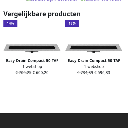
Vergelijkbare producten
14%
18%
Easy Drain Compact 50 TAF
Easy Drain Compact 50 TAF
1 webshop
1 webshop
Modulo douchegoot RVS m.
Modulo douchegoot RVS m.
€ 700,25
€ 600,20
€ 734,89
€ 596,33
Zero+ rooster waterslot
Zero+ rooster waterslot
50mm 70cm inbouwdiepte
50mm 80cm inbouwdiepte
90mm met zijuitloop zwart
90mm met zijuitloop zwart
EDM1TAFZM70050B
edm1tafzm800-50b