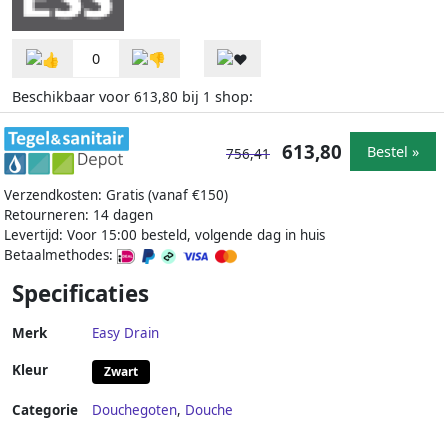
0
Beschikbaar voor
bij
shop:
613,80
1
613,80
Bestel »
756,41
Verzendkosten: Gratis (vanaf €150)
Retourneren: 14 dagen
Levertijd: Voor 15:00 besteld, volgende dag in huis
Betaalmethodes:
Specificaties
Merk
Easy Drain
Kleur
Zwart
Categorie
Douchegoten
,
Douche