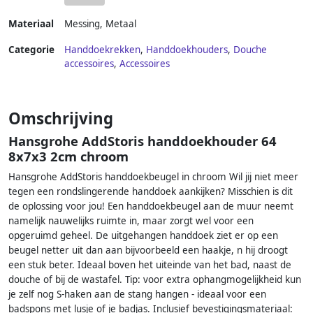
Materiaal
Messing
,
Metaal
Categorie
Handdoekrekken
,
Handdoekhouders
,
Douche
accessoires
,
Accessoires
Omschrijving
Hansgrohe AddStoris handdoekhouder 64
8x7x3 2cm chroom
Hansgrohe AddStoris handdoekbeugel in chroom Wil jij niet meer
tegen een rondslingerende handdoek aankijken? Misschien is dit
de oplossing voor jou! Een handdoekbeugel aan de muur neemt
namelijk nauwelijks ruimte in, maar zorgt wel voor een
opgeruimd geheel. De uitgehangen handdoek ziet er op een
beugel netter uit dan aan bijvoorbeeld een haakje, n hij droogt
een stuk beter. Ideaal boven het uiteinde van het bad, naast de
douche of bij de wastafel. Tip: voor extra ophangmogelijkheid kun
je zelf nog S-haken aan de stang hangen - ideaal voor een
badspons met lusje of je badjas. Inclusief bevestigingsmateriaal: