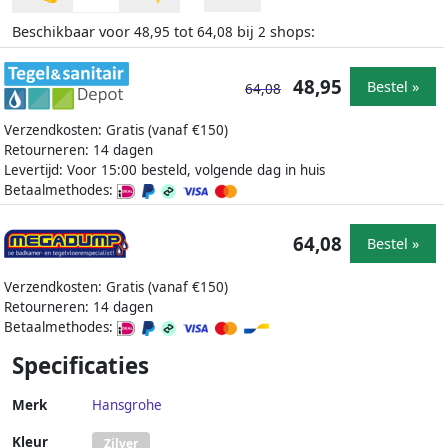
Beschikbaar voor
tot
bij
shops:
48,95
64,08
2
48,95
Bestel »
64,08
Verzendkosten: Gratis (vanaf €150)
Retourneren: 14 dagen
Levertijd: Voor 15:00 besteld, volgende dag in huis
Betaalmethodes:
64,08
Bestel »
Verzendkosten: Gratis (vanaf €150)
Retourneren: 14 dagen
Betaalmethodes:
Specificaties
Merk
Hansgrohe
Kleur
Zilver