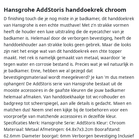
Hansgrohe AddStoris handdoekrek chroom
D finishing touch die je nog miste in je badkamer, dit handdoekrek
van Hansgrohe is een echte musthave! Met z'n strakke vormen
heeft de houder een luxe uitstraling die de eyecatcher van je
badkamer is. Helemaal door de verborgen bevestiging, heeft de
handdoekhouder aan strakke looks geen gebrek. Maar die looks
zijn niet het enige wat van dit handdoekrek een chte topper
maakt. Het rek is namelijk gemaakt van metaal, waardoor 'ie
tegen water en corrosie bestand is. Precies wat je wil natuurlijk in
je badkamer. Enne, hebben we al gezegd dat
bevestigingsmateriaal wordt meegeleverd? Je kan 'm dus meteen
ophangen! De AddStoris serie van Hansgrohe bestaat uit de
mooiste accessoires in de gaafste kleuren die jouw badkamer
helemaal afmaken. Van handdoekhaakje tot wc-rolhouder en
badgreep tot scheerspiegel, aan alle details is gedacht. Mixen en
matchen dus! Neem snel een kijkje bij de toebehoren voor een
voorproefje van matchende accessoires in dezelfde kleur.
Specificaties Merk: Hansgrohe Serie: AddStoris Kleur: Chroom
Materiaal: Metaal Afmetingen: 64.8x7x3.2cm Boorafstand:
62.6mm Diameter boorgat: 6mm Verborgen bevestiging Inclusief