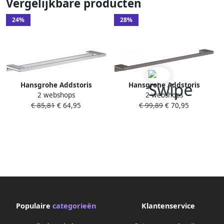
Vergelijkbare producten
24%
28%
Hansgrohe Addstoris
Hansgrohe Addstoris
2 webshops
2 webshops
handdoekhouder wand
handdoekhouder wand 65cm
€ 85,81
€ 64,95
€ 99,89
€ 70,95
dubbel 65cm chroom
brushed black chroom
41743000
41747340
Populaire
categorieën
Klantenservice