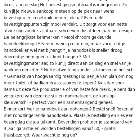
direct aan de slag Het bevestigingsmateriaal is inbegrepen. Zo
kun jij je nieuwe aankoop meteen op de plek naar wens
bevestigen en in gebruik nemen, ideaal! Eventuele
bevestigingspunten zijn mooi verdekt. Dit zorgt voor een nette
afwerking zonder zichtbare schroeven die afdoen aan het design.
De belangrijkste kenmerken * Mooi chroom gekleurde
handdoekbeugel * Neemt weinig ruimte in, maar zorgt dat je
handdoek er wel net bijhangt * Je handdoek is sneller droog
doordat je hem goed uit kunt hangen * Met
bevestigingsmateriaal; zo kun jij direct aan de slag en snel van je
aankoop genieten * Nette afwerking zonder schroeven in het zicht
* Gemaakt van hoogwaardig messingTip: Ben je van plan om nog
meer toilet- of badkameraccessoires te kopen? Kies dan voor
items uit dezelfde productserie of van hetzelfde merk. Je bent dan
verzekerd van dezelfde stijl en minimaliseert de kans op
kleurverschil - perfect voor een samenhangend geheel.
Binnenkort hier je handdoek aan ophangen? Bestel snel! Reken af
met rondslingerende handdoeken. Plaats je bestelling en kies een
bezorgdag die jou uitkomt. Bovendien profiteer je standaard van
3 jaar garantie en worden bestellingen vanaf 50, - gratis
thuisbezorgd. Waar wacht je nog op?