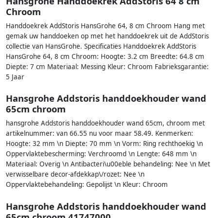
Hansgrohe Handdoekrek AddStoris 64 8 cm
Chroom
Handdoekrek AddStoris HansGrohe 64, 8 cm Chroom Hang met
gemak uw handdoeken op met het handdoekrek uit de AddStoris
collectie van HansGrohe. Specificaties Handdoekrek AddStoris
HansGrohe 64, 8 cm Chroom: Hoogte: 3.2 cm Breedte: 64.8 cm
Diepte: 7 cm Materiaal: Messing Kleur: Chroom Fabrieksgarantie:
5 Jaar
Hansgrohe Addstoris handdoekhouder wand
65cm chroom
hansgrohe Addstoris handdoekhouder wand 65cm, chroom met
artikelnummer: van 66.55 nu voor maar 58.49. Kenmerken:
Hoogte: 32 mm \n Diepte: 70 mm \n Vorm: Ring rechthoekig \n
Oppervlaktebescherming: Verchroomd \n Lengte: 648 mm \n
Materiaal: Overig \n Antibacteri\u00eble behandeling: Nee \n Met
verwisselbare decor-afdekkap\/rozet: Nee \n
Oppervlaktebehandeling: Gepolijst \n Kleur: Chroom
Hansgrohe Addstoris handdoekhouder wand
65cm chroom 41747000