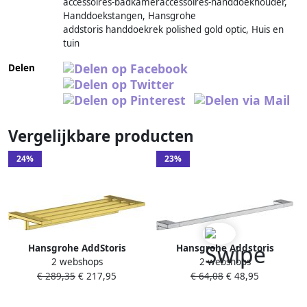
accessoires-badkameraccessoires-handdoekhouder,
Handdoekstangen, Hansgrohe
addstoris handdoekrek polished gold optic, Huis en
tuin
Delen
Vergelijkbare producten
24%
23%
Hansgrohe AddStoris
Hansgrohe Addstoris
2 webshops
2 webshops
Handdoekhouder 64 8x24
handdoekhouder wand 65cm
€ 289,35
€ 217,95
€ 64,08
€ 48,95
8x7 2 cm Polished Gold Optic
chroom 41747000