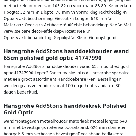
met artikelnummer: van 103.82 nu voor maar 83.80. Kenmerken:
Hoogte: 32 mm \n Diepte: 70 mm \n Vorm: Ring rechthoekig \n
Oppervlaktebescherming: Gecoat \n Lengte: 648 mm \n
Materiaal: Overig \n Antibacteri\u00eble behandeling: Nee \n Met
verwisselbare decor-afdekkap\/rozet: Nee \n
Oppervlaktebehandeling: Gepolijst \n Kleur: Gepolijst goud
Hansgrohe AddStoris handdoekhouder wand
65cm polished gold optic 41747990
Hansgrohe AddStoris handdoekhouder wand 65cm polished gold
optic 41747990 kopen? Sanitairwinkel.nl is d Hansgrohe specialist
met een groot assortiment Handdoekenrekken. Bestellingen
worden gratis verzonden vanaf 100 en je hebt standaard 30
dagen bedenktijd.
Hansgrohe AddStoris handdoekrek Polished
Gold Optic
wandmontagevan metaalhouder materiaal: metaal lengte: 648
mm met bevestigingsmateriaalboorafstand: 626 mm diameter
boorgat: 6 mm verborgen bevestigingDoosinhoud:badlakenrail