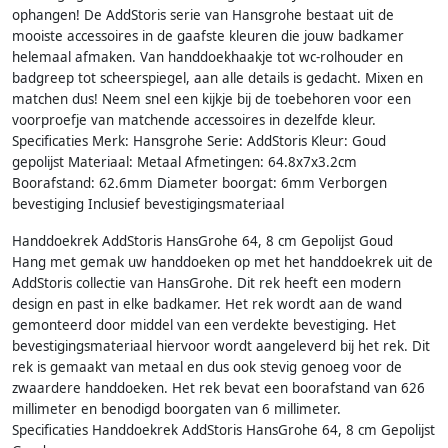
ophangen! De AddStoris serie van Hansgrohe bestaat uit de
mooiste accessoires in de gaafste kleuren die jouw badkamer
helemaal afmaken. Van handdoekhaakje tot wc-rolhouder en
badgreep tot scheerspiegel, aan alle details is gedacht. Mixen en
matchen dus! Neem snel een kijkje bij de toebehoren voor een
voorproefje van matchende accessoires in dezelfde kleur.
Specificaties Merk: Hansgrohe Serie: AddStoris Kleur: Goud
gepolijst Materiaal: Metaal Afmetingen: 64.8x7x3.2cm
Boorafstand: 62.6mm Diameter boorgat: 6mm Verborgen
bevestiging Inclusief bevestigingsmateriaal
Handdoekrek AddStoris HansGrohe 64, 8 cm Gepolijst Goud
Hang met gemak uw handdoeken op met het handdoekrek uit de
AddStoris collectie van HansGrohe. Dit rek heeft een modern
design en past in elke badkamer. Het rek wordt aan de wand
gemonteerd door middel van een verdekte bevestiging. Het
bevestigingsmateriaal hiervoor wordt aangeleverd bij het rek. Dit
rek is gemaakt van metaal en dus ook stevig genoeg voor de
zwaardere handdoeken. Het rek bevat een boorafstand van 626
millimeter en benodigd boorgaten van 6 millimeter.
Specificaties Handdoekrek AddStoris HansGrohe 64, 8 cm Gepolijst