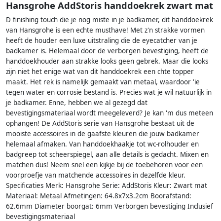
Hansgrohe AddStoris handdoekrek zwart mat
D finishing touch die je nog miste in je badkamer, dit handdoekrek
van Hansgrohe is een echte musthave! Met z'n strakke vormen
heeft de houder een luxe uitstraling die de eyecatcher van je
badkamer is. Helemaal door de verborgen bevestiging, heeft de
handdoekhouder aan strakke looks geen gebrek. Maar die looks
zijn niet het enige wat van dit handdoekrek een chte topper
maakt. Het rek is namelijk gemaakt van metaal, waardoor 'ie
tegen water en corrosie bestand is. Precies wat je wil natuurlijk in
je badkamer. Enne, hebben we al gezegd dat
bevestigingsmateriaal wordt meegeleverd? Je kan 'm dus meteen
ophangen! De AddStoris serie van Hansgrohe bestaat uit de
mooiste accessoires in de gaafste kleuren die jouw badkamer
helemaal afmaken. Van handdoekhaakje tot wc-rolhouder en
badgreep tot scheerspiegel, aan alle details is gedacht. Mixen en
matchen dus! Neem snel een kijkje bij de toebehoren voor een
voorproefje van matchende accessoires in dezelfde kleur.
Specificaties Merk: Hansgrohe Serie: AddStoris Kleur: Zwart mat
Materiaal: Metaal Afmetingen: 64.8x7x3.2cm Boorafstand:
62.6mm Diameter boorgat: 6mm Verborgen bevestiging Inclusief
bevestigingsmateriaal