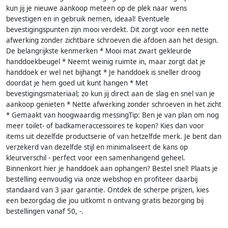
kun jij je nieuwe aankoop meteen op de plek naar wens
bevestigen en in gebruik nemen, ideaal! Eventuele
bevestigingspunten zijn mooi verdekt. Dit zorgt voor een nette
afwerking zonder zichtbare schroeven die afdoen aan het design.
De belangrijkste kenmerken * Mooi mat zwart gekleurde
handdoekbeugel * Neemt weinig ruimte in, maar zorgt dat je
handdoek er wel net bijhangt * Je handdoek is sneller droog
doordat je hem goed uit kunt hangen * Met
bevestigingsmateriaal; zo kun jij direct aan de slag en snel van je
aankoop genieten * Nette afwerking zonder schroeven in het zicht
* Gemaakt van hoogwaardig messingTip: Ben je van plan om nog
meer toilet- of badkameraccessoires te kopen? Kies dan voor
items uit dezelfde productserie of van hetzelfde merk. Je bent dan
verzekerd van dezelfde stijl en minimaliseert de kans op
kleurverschil - perfect voor een samenhangend geheel.
Binnenkort hier je handdoek aan ophangen? Bestel snel! Plaats je
bestelling eenvoudig via onze webshop en profiteer daarbij
standaard van 3 jaar garantie. Ontdek de scherpe prijzen, kies
een bezorgdag die jou uitkomt n ontvang gratis bezorging bij
bestellingen vanaf 50, -.