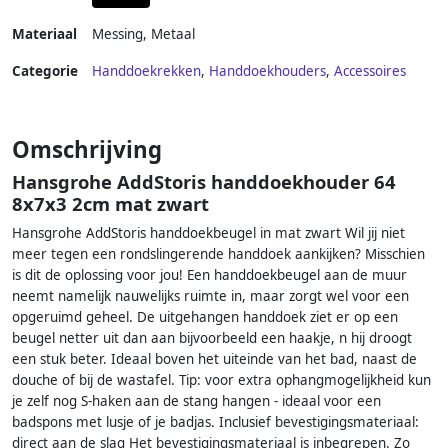
Materiaal
Messing
,
Metaal
Categorie
Handdoekrekken
,
Handdoekhouders
,
Accessoires
Omschrijving
Hansgrohe AddStoris handdoekhouder 64
8x7x3 2cm mat zwart
Hansgrohe AddStoris handdoekbeugel in mat zwart Wil jij niet
meer tegen een rondslingerende handdoek aankijken? Misschien
is dit de oplossing voor jou! Een handdoekbeugel aan de muur
neemt namelijk nauwelijks ruimte in, maar zorgt wel voor een
opgeruimd geheel. De uitgehangen handdoek ziet er op een
beugel netter uit dan aan bijvoorbeeld een haakje, n hij droogt
een stuk beter. Ideaal boven het uiteinde van het bad, naast de
douche of bij de wastafel. Tip: voor extra ophangmogelijkheid kun
je zelf nog S-haken aan de stang hangen - ideaal voor een
badspons met lusje of je badjas. Inclusief bevestigingsmateriaal:
direct aan de slag Het bevestigingsmateriaal is inbegrepen. Zo