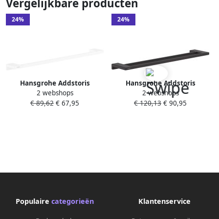
Vergelijkbare producten
24%
24%
Hansgrohe Addstoris
Hansgrohe Addstoris
2 webshops
2 webshops
handdoekhouder wand 65cm
handdoekhouder wand
€ 89,62
€ 67,95
€ 120,13
€ 90,95
mat wit 41747700
dubbel 65cm mat zwart
41743670
Populaire
categorieën
Klantenservice