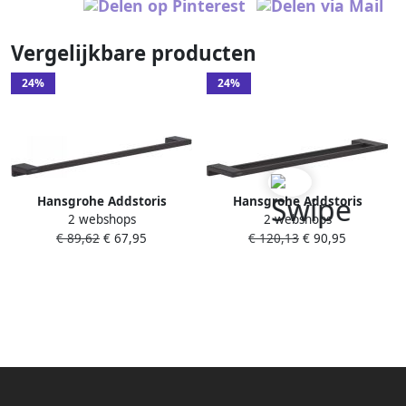
Vergelijkbare producten
24%
24%
Hansgrohe Addstoris
Hansgrohe Addstoris
2 webshops
2 webshops
handdoekhouder wand 65cm
handdoekhouder wand
€ 89,62
€ 67,95
€ 120,13
€ 90,95
mat zwart 41747670
dubbel 65cm mat zwart
41743670