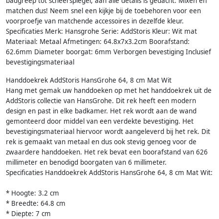
badgreep tot scheerspiegel, aan alle details is gedacht. Mixen en
matchen dus! Neem snel een kijkje bij de toebehoren voor een
voorproefje van matchende accessoires in dezelfde kleur.
Specificaties Merk: Hansgrohe Serie: AddStoris Kleur: Wit mat
Materiaal: Metaal Afmetingen: 64.8x7x3.2cm Boorafstand:
62.6mm Diameter boorgat: 6mm Verborgen bevestiging Inclusief
bevestigingsmateriaal
Handdoekrek AddStoris HansGrohe 64, 8 cm Mat Wit
Hang met gemak uw handdoeken op met het handdoekrek uit de
AddStoris collectie van HansGrohe. Dit rek heeft een modern
design en past in elke badkamer. Het rek wordt aan de wand
gemonteerd door middel van een verdekte bevestiging. Het
bevestigingsmateriaal hiervoor wordt aangeleverd bij het rek. Dit
rek is gemaakt van metaal en dus ook stevig genoeg voor de
zwaardere handdoeken. Het rek bevat een boorafstand van 626
millimeter en benodigd boorgaten van 6 millimeter.
Specificaties Handdoekrek AddStoris HansGrohe 64, 8 cm Mat Wit:
* Hoogte: 3.2 cm
* Breedte: 64.8 cm
* Diepte: 7 cm