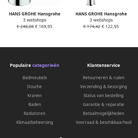
HANS GROHE Hansgrohe
HANS GROHE Hansgrohe
3 webshops
3 webshops
Vernis elektronische
Vernis Blend 210
€ 248,08
€ 169,95
€ 174,42
€ 122,95
wastafelkraan koud water en
wastafelkraan m. draaibare
netstroom chroom 71504000
uitloop met pop up
trekwaste chroom 71554000
Populaire
categorieën
Klantenservice
Badmeubels
Retourneren & ruilen
Douche
Verzending & bezorging
Kranen
Status van bestelling
Baden
Garantie & reparatie
Radiatoren
Betaalmogelijkheden
Klimaatbeheersing
Voorraad & beschikbaarheid