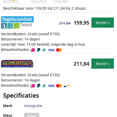
Beschikbaar voor
tot
bij
shops:
159,95
211,84
2
159,95
Bestel »
211,84
Verzendkosten: Gratis (vanaf €150)
Retourneren: 14 dagen
Levertijd: Voor 15:00 besteld, volgende dag in huis
Betaalmethodes:
211,84
Bestel »
Verzendkosten: Gratis (vanaf €150)
Retourneren: 14 dagen
Betaalmethodes:
Specificaties
Merk
Hansgrohe
Kleur
Zilver