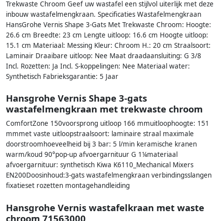
Trekwaste Chroom Geef uw wastafel een stijlvol uiterlijk met deze
inbouw wastafelmengkraan. Specificaties Wastafelmengkraan
HansGrohe Vernis Shape 3-Gats Met Trekwaste Chroom: Hoogte:
26.6 cm Breedte: 23 cm Lengte uitloop: 16.6 cm Hoogte uitloop:
15.1 cm Materiaal: Messing Kleur: Chroom H.: 20 cm Straalsoort:
Laminair Draaibare uitloop: Nee Maat draadaansluiting: G 3/8
Incl. Rozetten: Ja Incl. S-koppelingen: Nee Materiaal water:
Synthetisch Fabrieksgarantie: 5 Jaar
Hansgrohe Vernis Shape 3-gats
wastafelmengkraan met trekwaste chroom
ComfortZone 150voorsprong uitloop 166 mmuitloophoogte: 151
mmmet vaste uitloopstraalsoort: laminaire straal maximale
doorstroomhoeveelheid bij 3 bar: 5 l/min keramische kranen
warm/koud 90°pop-up afvoergarnituur G 1¼materiaal
afvoergarnituur: synthetisch Kiwa K6110_Mechanical Mixers
EN200Doosinhoud:3-gats wastafelmengkraan verbindingsslangen
fixatieset rozetten montagehandleiding
Hansgrohe Vernis wastafelkraan met waste
chroom 71563000