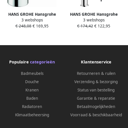
HANS GROHE Hansgrohe
HANS GROHE Hansgrohe
3 webshops
3 webshops
Vernis elektronische
Vernis Blend 210
€ 248,08
€ 169,95
€ 174,42
€ 122,95
wastafelkraan koud water en
wastafelkraan m. draaibare
netstroom chroom 71504000
uitloop met pop up
trekwaste chroom 71554000
Populaire
categorieën
Klantenservice
Badmeubels
Retourneren & ruilen
Douche
Verzending & bezorging
Kranen
Status van bestelling
Baden
Garantie & reparatie
Radiatoren
Betaalmogelijkheden
Klimaatbeheersing
Voorraad & beschikbaarheid