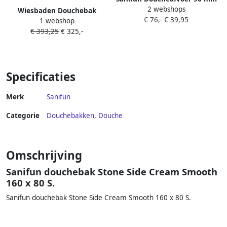
2 webshops
chroom– geschikt voor
Wiesbaden Douchebak
€ 76,-
€ 39,95
Stonea douchebakken
1 webshop
Stonea Antislip Composiet
€ 393,25
€ 325,-
80x90x3 cm Inkortbaar Mat
Wit
Specificaties
Merk
Sanifun
Categorie
Douchebakken
,
Douche
Omschrijving
Sanifun douchebak Stone Side Cream Smooth
160 x 80 S.
Sanifun douchebak Stone Side Cream Smooth 160 x 80 S.