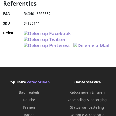
Referenties
EAN
5404013565832
SKU
SF126111
Delen
Populaire
categorieën
Klantenservice
Badmeubels
Retourneren & ruilen
Douche
Verzending & bezorging
Kranen
Status van bestelling
Baden
Garantie & reparatie