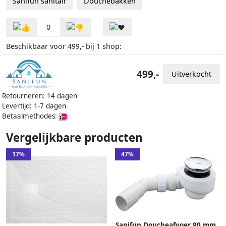
Sanifun sanitair
Douchebakken
0
Beschikbaar voor
bij
shop:
499,-
1
499,-
Uitverkocht
Retourneren: 14 dagen
Levertijd: 1-7 dagen
Betaalmethodes:
Vergelijkbare producten
17%
47%
Sanifun Doucheafvoer 90 mm